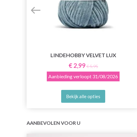
E
LINDEHOBBY VELVET LUX
€ 2,99
€ 5,95
Aanbieding verloopt
31/08/2026
Bekijk alle opties
AANBEVOLEN VOOR U