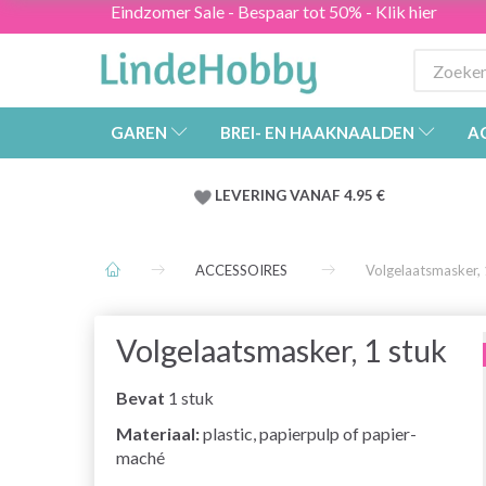
Eindzomer Sale - Bespaar tot 50% - Klik hier
GAREN
BREI- EN HAAKNAALDEN
A
LEVERING VANAF 4.95 €
ACCESSOIRES
Volgelaatsmasker, 
Volgelaatsmasker, 1 stuk
Bevat
1 stuk
Materiaal:
plastic, papierpulp of papier-
maché