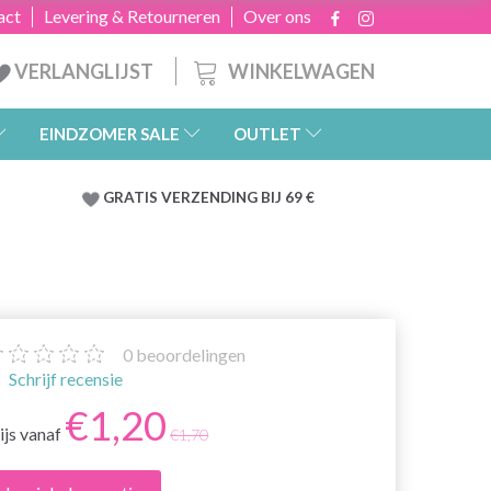
act
Levering & Retourneren
Over ons
WINKELWAGEN
VERLANGLIJST
EINDZOMER SALE
OUTLET
GRATIS
VERZENDING BIJ 69 €
0
beoordelingen
Schrijf recensie
€1,20
ijs vanaf
€1,70