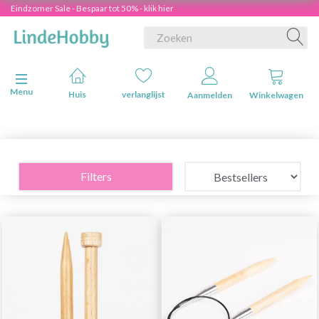
Eindzomer Sale - Bespaar tot 50% - klik hier
Navigatie in-/uitschakelen
Menu
Huis
verlanglijst
Aanmelden
Winkelwagen
Filters