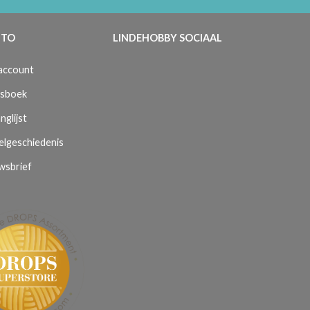
TO
LINDEHOBBY SOCIAAL
 account
sboek
nglijst
elgeschiedenis
wsbrief