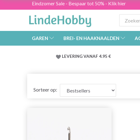
Eindzomer Sale - Bespaar tot 50% - Klik hier
GAREN
BREI- EN HAAKNAALDEN
A
LEVERING VANAF 4.95 €
Sorteer op: