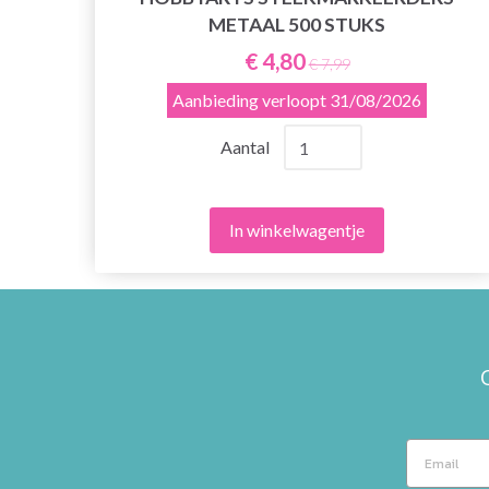
METAAL 500 STUKS
€ 4,80
€ 7,99
Aanbieding verloopt
31/08/2026
Aantal
In winkelwagentje