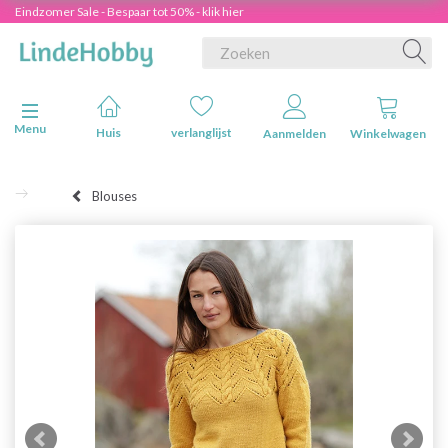
Eindzomer Sale - Bespaar tot 50% - klik hier
Navigatie in-/uitschakelen
Menu
Huis
verlanglijst
Aanmelden
Winkelwagen
Blouses