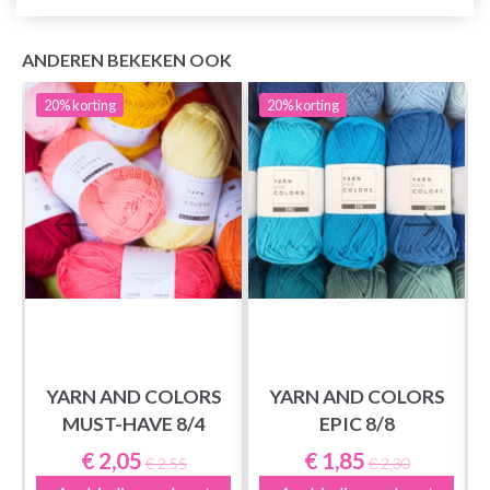
ANDEREN BEKEKEN OOK
20%
korting
20%
korting
YARN AND COLORS
YARN AND COLORS
MUST-HAVE 8/4
EPIC 8/8
€ 2,05
€ 1,85
€ 2,55
€ 2,30