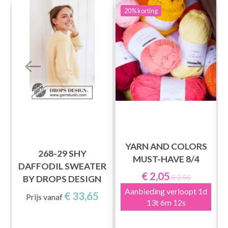
20%
korting
YARN AND COLORS
268-29 SHY
MUST-HAVE 8/4
DAFFODIL SWEATER
€ 2,05
€ 2,55
BY DROPS DESIGN
Aanbieding verloopt
1d
€ 33,65
Prijs vanaf
13t 6m 11s