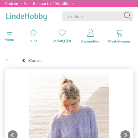
Eindzomer Sale - Bespaar tot 50% - klik hier
Navigatie in-/uitschakelen
Menu
Huis
verlanglijst
Aanmelden
Winkelwagen
Blouses