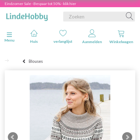
Eindzomer Sale - Bespaar tot 50% - klik hier
Navigatie in-/uitschakelen
Menu
Huis
verlanglijst
Aanmelden
Winkelwagen
Blouses