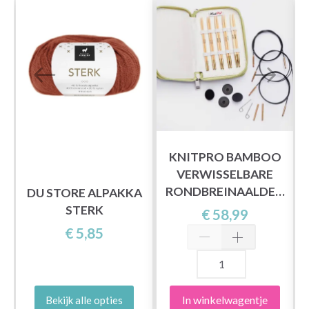
KNITPRO BAMBOO
VERWISSELBARE
RONDBREINAALDEN
DU STORE ALPAKKA
SET BEGINNER
STERK
€ 58,99
€ 5,85
In winkelwagentje
Bekijk alle opties