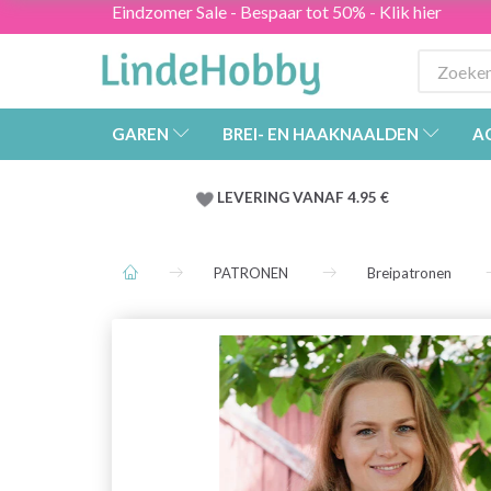
Eindzomer Sale - Bespaar tot 50% - Klik hier
GAREN
BREI- EN HAAKNAALDEN
A
LEVERING VANAF 4.95 €
PATRONEN
Breipatronen