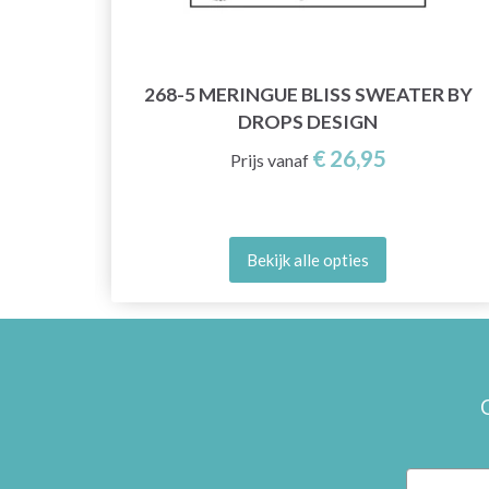
268-5 MERINGUE BLISS SWEATER BY
DROPS DESIGN
€ 26,95
Prijs vanaf
6
Bekijk alle opties