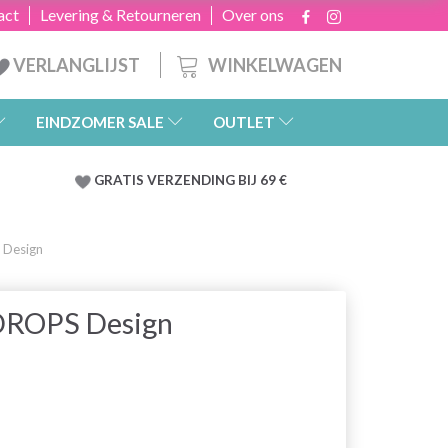
act
Levering & Retourneren
Over ons
WINKELWAGEN
VERLANGLIJST
EINDZOMER SALE
OUTLET
GRATIS
VERZENDING BIJ 69 €
 Design
 DROPS Design