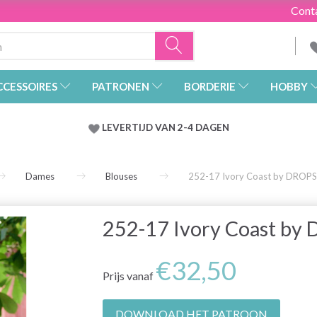
Cont
CCESSOIRES
PATRONEN
BORDERIE
HOBBY
LEVERTIJD VAN 2-4 DAGEN
Dames
Blouses
252-17 Ivory Coast by DROPS
252-17 Ivory Coast by
€32,50
Prijs vanaf
DOWNLOAD HET PATROON