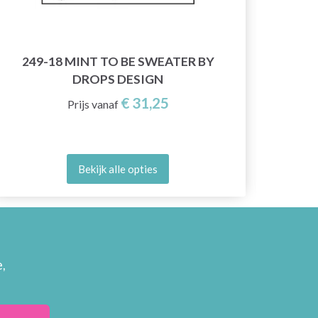
249-18 MINT TO BE SWEATER BY
51-5
DROPS DESIGN
€ 31,25
Prijs vanaf
Bekijk alle opties
,