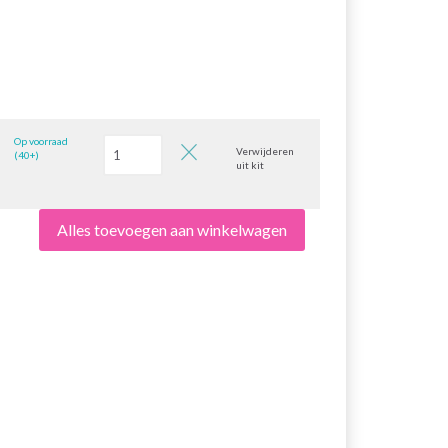
Op voorraad
Verwijderen
(40+)
uit kit
Alles toevoegen aan winkelwagen