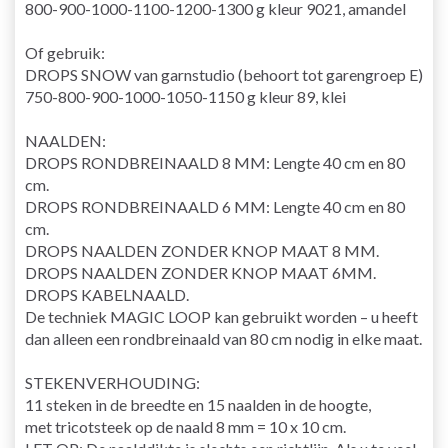
800-900-1000-1100-1200-1300 g kleur 9021, amandel
Of gebruik:
DROPS SNOW van garnstudio (behoort tot garengroep E)
750-800-900-1000-1050-1150 g kleur 89, klei
NAALDEN:
DROPS
RONDBREINAALD
8 MM: Lengte 40 cm en 80
cm.
DROPS RONDBREINAALD 6 MM: Lengte 40 cm en 80
cm.
DROPS NAALDEN ZONDER KNOP MAAT 8 MM.
DROPS NAALDEN ZONDER KNOP MAAT 6MM.
DROPS
KABELNAALD
.
De techniek
MAGIC LOOP
kan gebruikt worden – u heeft
dan alleen een rondbreinaald van 80 cm nodig in elke maat.
STEKENVERHOUDING
:
11 steken in de breedte en 15 naalden in de hoogte,
met
tricotsteek
op de
naald
8 mm = 10 x 10 cm.