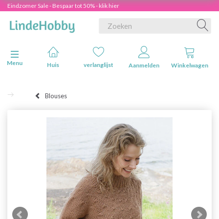
Eindzomer Sale - Bespaar tot 50% - klik hier
Navigatie in-/uitschakelen
Menu
Huis
verlanglijst
Aanmelden
Winkelwagen
Blouses