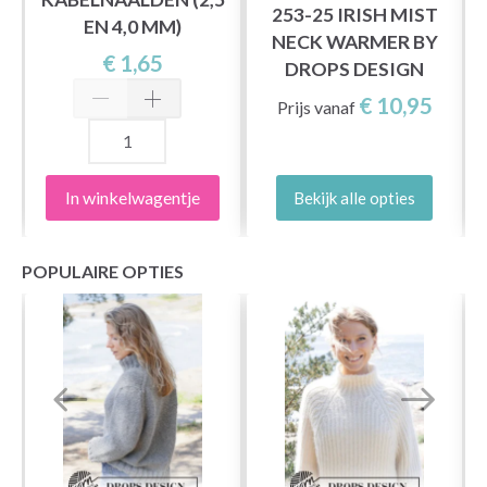
Y
253-25 IRISH MIST
EN 4,0 MM)
S
NECK WARMER BY
€ 1,65
DROPS DESIGN
€ 10,95
Prijs vanaf
In winkelwagentje
Bekijk alle opties
POPULAIRE OPTIES