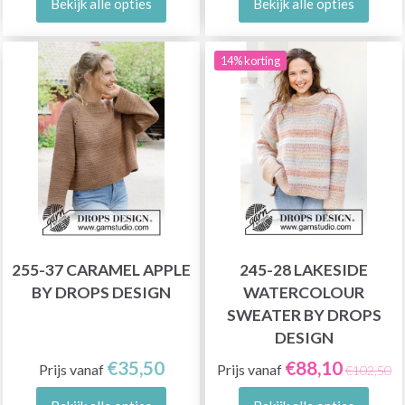
Bekijk alle opties
Bekijk alle opties
14% korting
255-37 CARAMEL APPLE
245-28 LAKESIDE
BY DROPS DESIGN
WATERCOLOUR
SWEATER BY DROPS
DESIGN
€35,50
€88,10
Prijs vanaf
Prijs vanaf
€102,50