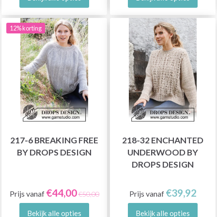
12% korting
217-6 BREAKING FREE
218-32 ENCHANTED
BY DROPS DESIGN
UNDERWOOD BY
DROPS DESIGN
€44,00
€39,92
Prijs vanaf
Prijs vanaf
€50,00
Bekijk alle opties
Bekijk alle opties