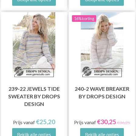
16% korting
239-22 JEWELS TIDE
240-2 WAVE BREAKER
SWEATER BY DROPS
BY DROPS DESIGN
DESIGN
€25,20
€30,25
Prijs vanaf
Prijs vanaf
€36,25
Bekijk alle opties
Bekijk alle opties