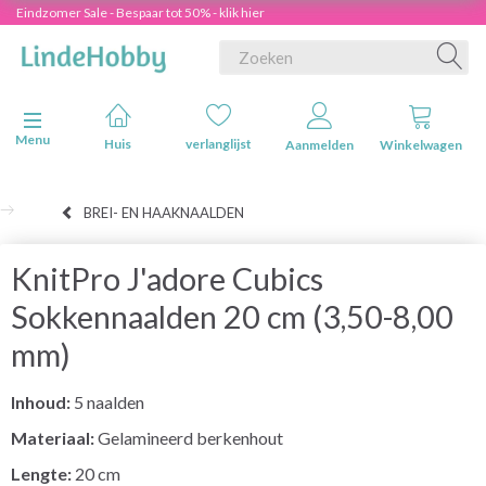
Eindzomer Sale - Bespaar tot 50% - klik hier
Navigatie in-/uitschakelen
Menu
Huis
verlanglijst
Aanmelden
Winkelwagen
BREI- EN HAAKNAALDEN
KnitPro J'adore Cubics
Sokkennaalden 20 cm (3,50-8,00
mm)
Inhoud:
5 naalden
Materiaal:
Gelamineerd berkenhout
Lengte:
20 cm