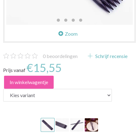
Zoom
0
beoordelingen
Schrijf recensie
€15,55
Prijs vanaf
In winkelwagentje