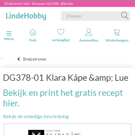
Eindzomer Sale - Bespaar tot 50% - klik hier
Navigatie in-/uitschakelen
Menu
Huis
verlanglijst
Aanmelden
Winkelwagen
Breipatronen
DG378-01 Klara Kåpe &amp; Lue
Bekijk en print het gratis recept
hier.
Bekijk de volledige beschrijving