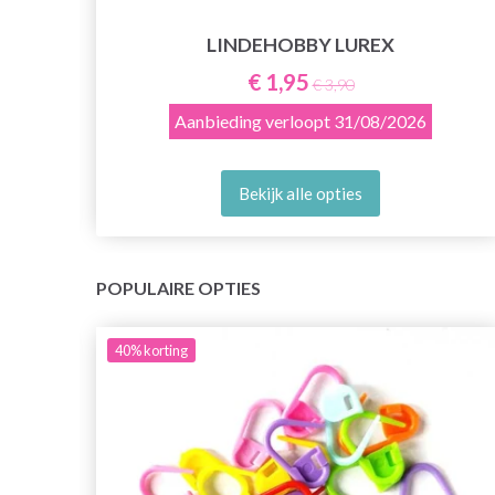
LINDEHOBBY LUREX
€ 1,95
€ 3,90
Aanbieding verloopt
31/08/2026
Bekijk alle opties
POPULAIRE OPTIES
40%
korting