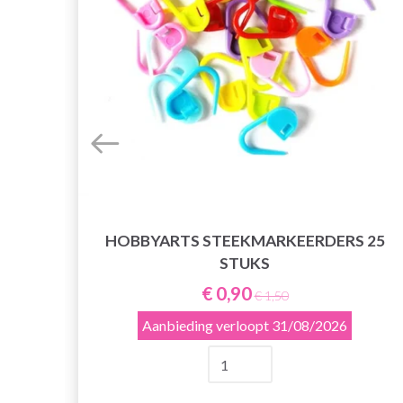
HOBBYARTS STEEKMARKEERDERS 25
,
STUKS
 12
€ 0,90
€ 1,50
Aanbieding verloopt
31/08/2026