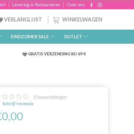
act
Levering & Retourneren
Over ons
WINKELWAGEN
VERLANGLIJST
EINDZOMER SALE
OUTLET
GRATIS
VERZENDING BIJ 69 €
0
beoordelingen
Schrijf recensie
€0,00