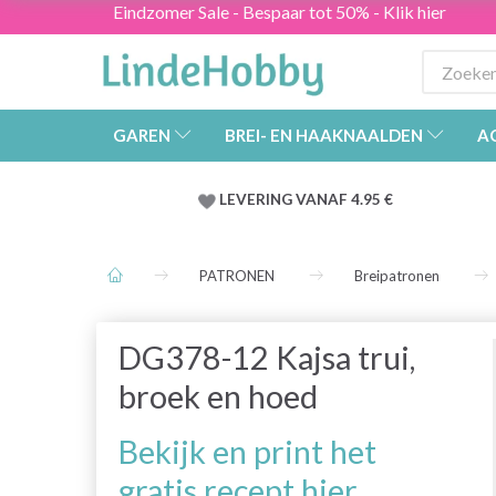
Eindzomer Sale - Bespaar tot 50% - Klik hier
GAREN
BREI- EN HAAKNAALDEN
A
LEVERING VANAF 4.95 €
PATRONEN
Breipatronen
DG378-12 Kajsa trui,
broek en hoed
Bekijk en print het
gratis recept hier.