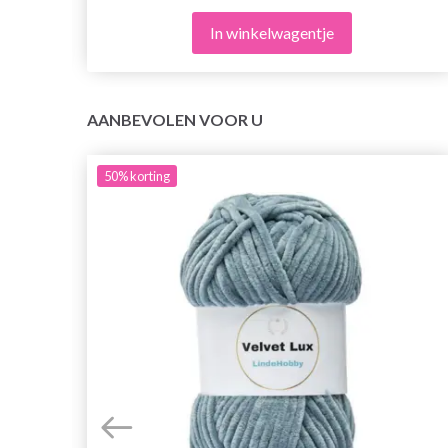
In winkelwagentje
AANBEVOLEN VOOR U
50%
korting