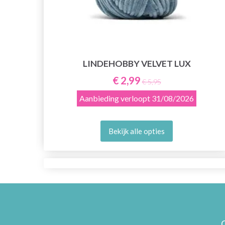
LINDEHOBBY VELVET LUX
€ 2,99
€ 5,95
Aanbieding verloopt
31/08/2026
Bekijk alle opties