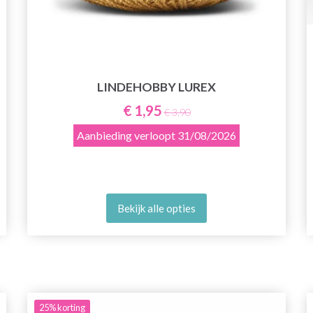
LINDEHOBBY LUREX
€ 1,95
€ 3,90
Aanbieding verloopt
31/08/2026
Bekijk alle opties
25%
korting