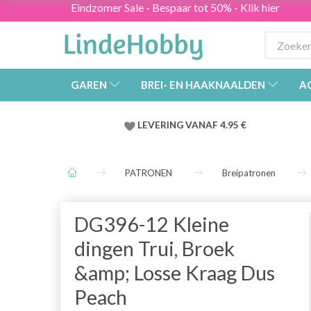
Eindzomer Sale - Bespaar tot 50% - Klik hier
GAREN
BREI- EN HAAKNAALDEN
A
LEVERING VANAF 4.95 €
PATRONEN
Breipatronen
DG396-12 Kleine
dingen Trui, Broek
&amp; Losse Kraag Dus
Peach