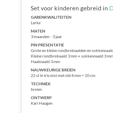
Set voor kinderen gebreid in
D
GARENKWALITEITEN
Lerke
MATEN
3 maanden - 3 jaar
PIN PRESENTATIE
Grote en kleine rondbreinaalden en sokkennaalde
Kleine rondbreinaald 3 mm + sokkennaald 3 mm
Haaknaald 3 mm
NAUWKEURIGE BREIEN
22 st in tricotst met nld 4 mm = 10 cm
TECHNIEK
breien
ONTWERP
Kari Haugen