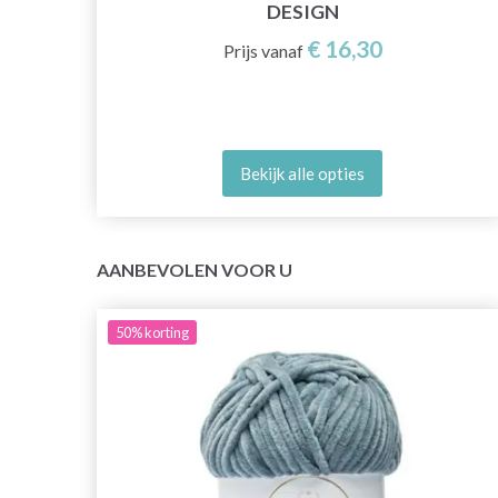
DESIGN
€ 16,30
Prijs vanaf
Bekijk alle opties
AANBEVOLEN VOOR U
50%
korting