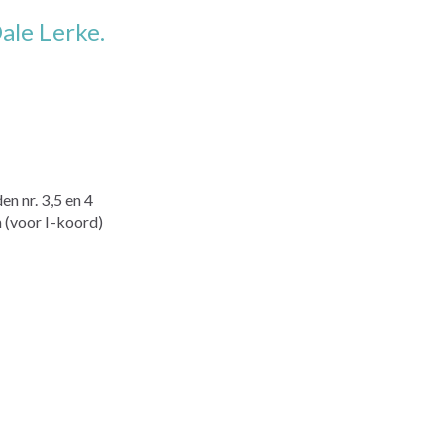
ale Lerke.
n nr. 3,5 en 4
 (voor I-koord)