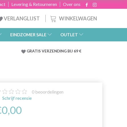
act
Levering & Retourneren
Over ons
WINKELWAGEN
VERLANGLIJST
EINDZOMER SALE
OUTLET
GRATIS
VERZENDING BIJ 69 €
0
beoordelingen
Schrijf recensie
€0,00