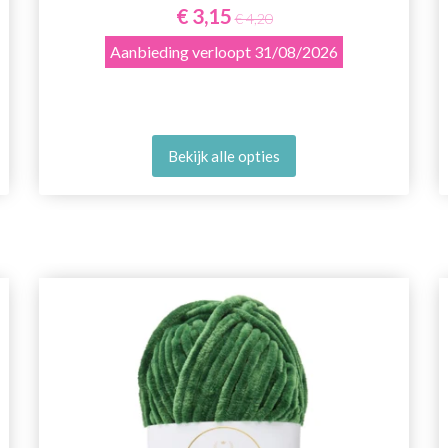
€ 3,15
€ 4,20
Aanbieding verloopt
31/08/2026
Bekijk alle opties