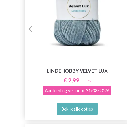
LINDEHOBBY VELVET LUX
E
€ 2,99
€ 5,95
Aanbieding verloopt
31/08/2026
Bekijk alle opties