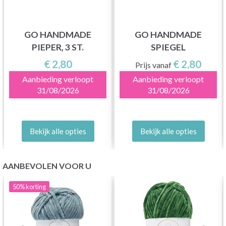
GO HANDMADE
GO HANDMADE
PIEPER, 3 ST.
SPIEGEL
€ 2,80
€ 2,80
Prijs vanaf
Aanbieding verloopt
Aanbieding verloopt
31/08/2026
31/08/2026
Bekijk alle opties
Bekijk alle opties
AANBEVOLEN VOOR U
50%
korting