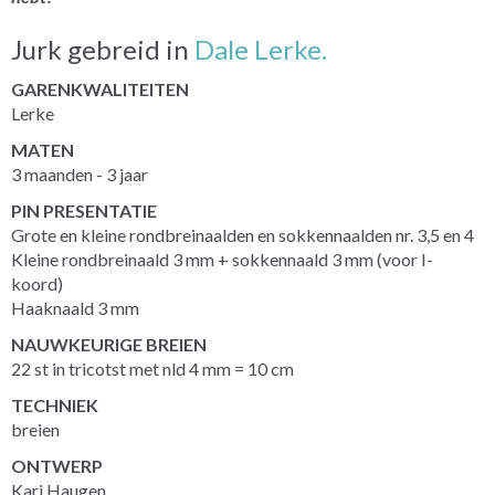
Jurk gebreid in
Dale Lerke.
GARENKWALITEITEN
Lerke
MATEN
3 maanden - 3 jaar
PIN PRESENTATIE
Grote en kleine rondbreinaalden en sokkennaalden nr. 3,5 en 4
Kleine rondbreinaald 3 mm + sokkennaald 3 mm (voor I-
koord)
Haaknaald 3 mm
NAUWKEURIGE BREIEN
22 st in tricotst met nld 4 mm = 10 cm
TECHNIEK
breien
ONTWERP
Kari Haugen