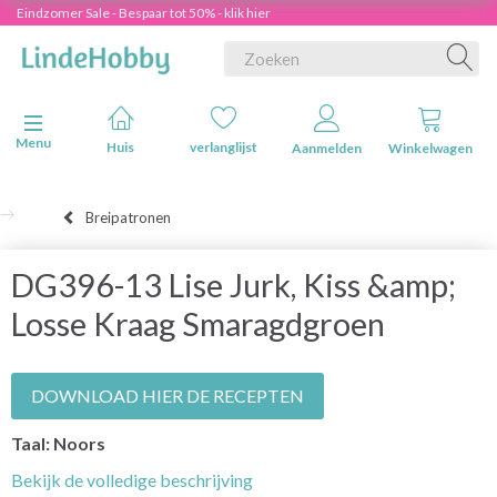
Eindzomer Sale - Bespaar tot 50% - klik hier
Navigatie in-/uitschakelen
Menu
Huis
verlanglijst
Aanmelden
Winkelwagen
Breipatronen
DG396-13 Lise Jurk, Kiss &amp;
Losse Kraag Smaragdgroen
DOWNLOAD HIER DE RECEPTEN
Taal: Noors
Bekijk de volledige beschrijving