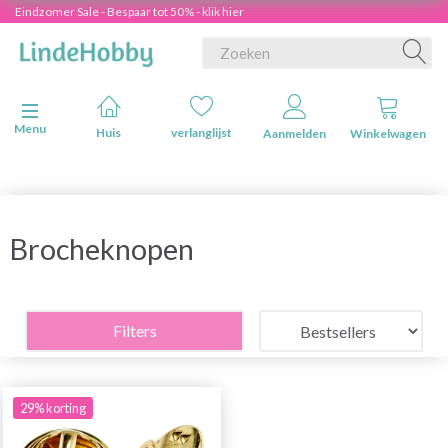
Eindzomer Sale - Bespaar tot 50% - klik hier
Navigatie in-/uitschakelen
Menu
Huis
verlanglijst
Aanmelden
Winkelwagen
Brocheknopen
Filters
29% korting