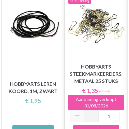
40%
korting
HOBBYARTS
STEEKMARKEERDERS,
METAAL 25 STUKS
HOBBYARTS LEREN
€ 1,35
KOORD, 1M, ZWART
€ 2,25
Aanbieding verloopt
€ 1,95
31/08/2026