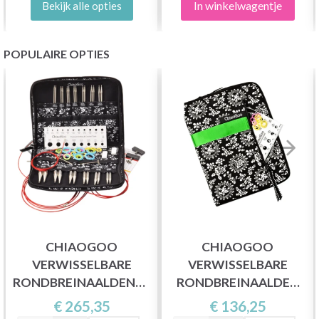
In winkelwagentje
Bekijk alle opties
POPULAIRE OPTIES
CHIAOGOO
CHIAOGOO
VERWISSELBARE
VERWISSELBARE
RONDBREINAALDENSET
RONDBREINAALDEN
TWIST RED LACE,
SET, SPIN BAMBOE,
€ 265,35
€ 136,25
COMPLETE, 13 CM
LARGE, 13 CM