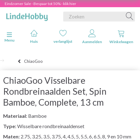
Eindzomer Sale - Bespaar tot 50% - klik hier
Navigatie in-/uitschakelen
Menu
Huis
verlanglijst
Aanmelden
Winkelwagen
ChiaoGoo
ChiaoGoo Visselbare
Rondbreinaalden Set, Spin
Bamboe, Complete, 13 cm
Materiaal:
Bamboe
Type:
Wisselbare rondbreinaaldenset
Maten:
2.75, 3.25, 3.5, 3.75, 4, 4.5, 5, 5.5, 6, 6.5, 8, 9 en 10 mm