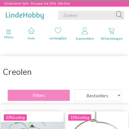
Eindzomer Sale - Bespaar tot 50% - klik hier
Navigatie in-/uitschakelen
Menu
Huis
verlanglijst
Aanmelden
Winkelwagen
Creolen
Filters
33% korting
10% korting