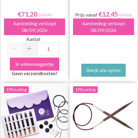
€71,20
€12,45
Prijs vanaf
€88,99
€15,55
Aanbieding verloopt
Aanbieding verloopt
08/09/2026
08/09/2026
Aantal
In winkelwagentje
Bekijk alle opties
Geen verzendkosten!
19% korting
19% korting