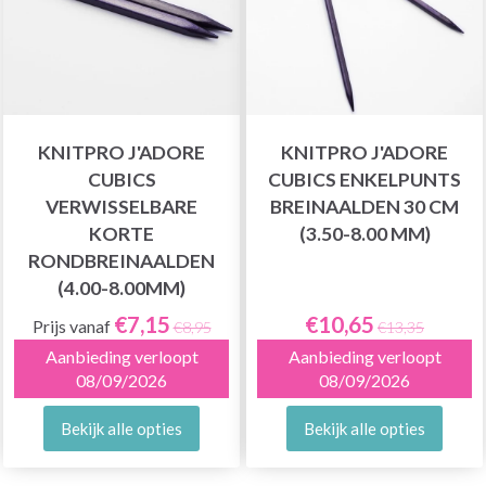
KNITPRO J'ADORE
KNITPRO J'ADORE
CUBICS
CUBICS ENKELPUNTS
VERWISSELBARE
BREINAALDEN 30 CM
KORTE
(3.50-8.00 MM)
RONDBREINAALDEN
(4.00-8.00MM)
€7,15
€10,65
Prijs vanaf
€8,95
€13,35
Aanbieding verloopt
Aanbieding verloopt
08/09/2026
08/09/2026
Bekijk alle opties
Bekijk alle opties