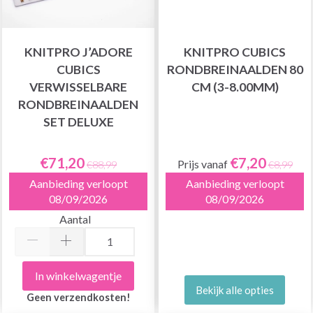
KNITPRO J’ADORE
KNITPRO CUBICS
CUBICS
RONDBREINAALDEN 80
VERWISSELBARE
CM (3-8.00MM)
RONDBREINAALDEN
SET DELUXE
€71,20
€7,20
Prijs vanaf
€88,99
€8,99
Aanbieding verloopt
Aanbieding verloopt
08/09/2026
08/09/2026
Aantal
In winkelwagentje
Bekijk alle opties
Geen verzendkosten!