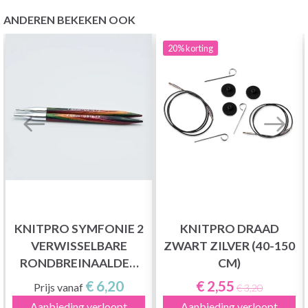
ANDEREN BEKEKEN OOK
20%
korting
KNITPRO SYMFONIE 2
KNITPRO DRAAD
VERWISSELBARE
ZWART ZILVER (40-150
RONDBREINAALDEN
CM)
(5, 10 EN 13 CM)
€ 6,20
€ 2,55
Prijs vanaf
€ 3,20
Aanbieding verloopt
Aanbieding verloopt