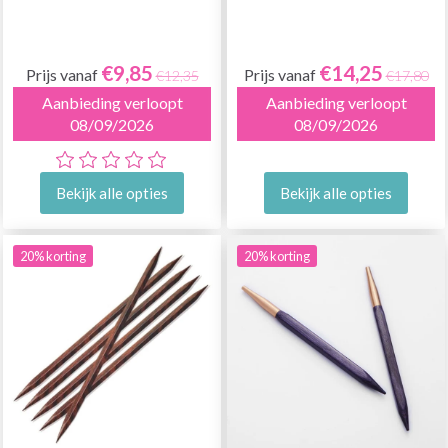
€9,85
€14,25
Prijs vanaf
Prijs vanaf
€12,35
€17,80
Aanbieding verloopt
Aanbieding verloopt
08/09/2026
08/09/2026
Bekijk alle opties
Bekijk alle opties
20% korting
20% korting