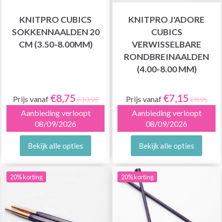
KNITPRO CUBICS
KNITPRO J'ADORE
SOKKENNAALDEN 20
CUBICS
CM (3.50-8.00MM)
VERWISSELBARE
RONDBREINAALDEN
(4.00-8.00 MM)
€8,75
€7,15
Prijs vanaf
Prijs vanaf
€10,95
€8,95
Aanbieding verloopt
Aanbieding verloopt
08/09/2026
08/09/2026
Bekijk alle opties
Bekijk alle opties
20% korting
20% korting