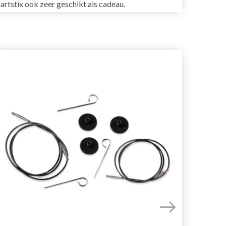
artstix ook zeer geschikt als cadeau.
51%
ko