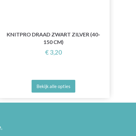
H
KNITPRO DRAAD ZWART ZILVER (40-
150 CM)
€ 3,20
Bekijk alle opties
,