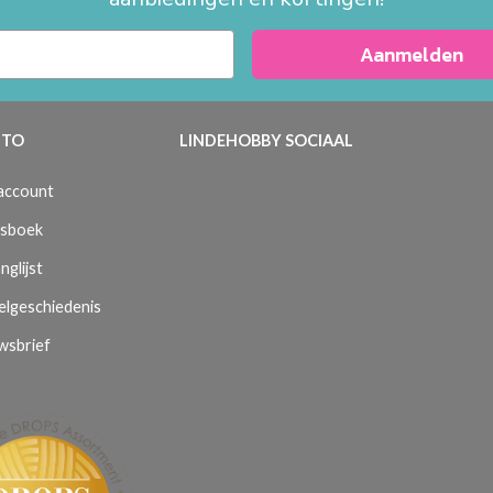
Aanmelden
TO
LINDEHOBBY SOCIAAL
 account
sboek
nglijst
elgeschiedenis
wsbrief