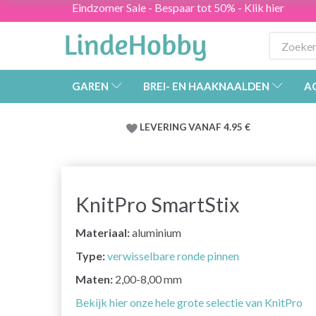
Eindzomer Sale - Bespaar tot 50% - Klik hier
GAREN
BREI- EN HAAKNAALDEN
A
LEVERING VANAF 4.95 €
KnitPro SmartStix
Materiaal:
aluminium
Type:
verwisselbare ronde pinnen
Maten:
2,00-8,00 mm
Bekijk hier onze hele grote selectie van KnitPro