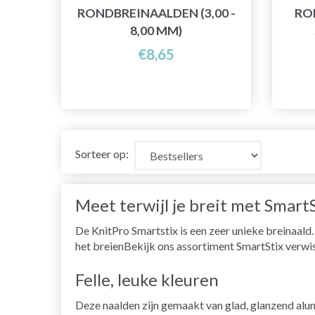
RONDBREINAALDEN (3,00 -
RO
8,00 MM)
€8,65
Sorteer op:
Meet terwijl je breit met SmartS
De KnitPro Smartstix is een zeer unieke breinaald.
het breienBekijk ons assortiment SmartStix verwi
Felle, leuke kleuren
Deze naalden zijn gemaakt van glad, glanzend alum