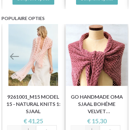
POPULAIRE OPTIES
9261001_M15 MODEL
GO HANDMADE OMA
15 - NATURAL KNITS 1:
SJAAL BOHÉME
SJAAL
VELVET
&QUOT;FIJN&QUOT;
€ 41,25
€ 15,30