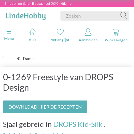
Eindzomer Sale - Bespaar tot 50% - klik hier
Navigatie in-/uitschakelen
Menu
Huis
verlanglijst
Aanmelden
Winkelwagen
Dames
0-1269 Freestyle van DROPS
Design
DOWNLOAD HIER DE RECEPTEN
Sjaal gebreid in
DROPS Kid-Silk
.