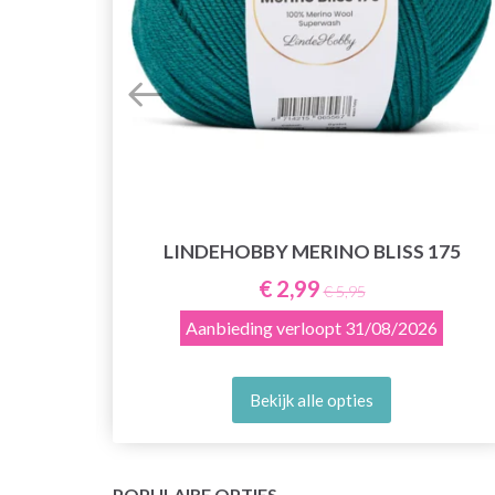
LINDEHOBBY MERINO BLISS 175
AKE
€ 2,99
€ 5,95
Aanbieding verloopt
31/08/2026
Bekijk alle opties
POPULAIRE OPTIES