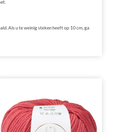
at.
ald. Als u te weinig steken heeft op 10 cm, ga
26%
korti