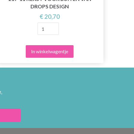
D
DROPS DESIGN
S
€ 20,70
In winkelwagentje
,