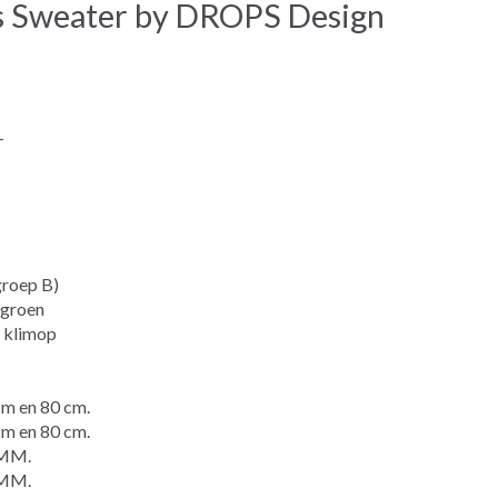
s Sweater by DROPS Design
-
groep B)
egroen
 klimop
 en 80 cm.
 en 80 cm.
MM.
MM.