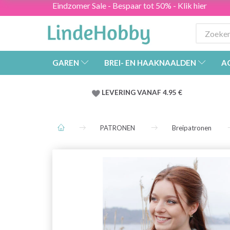
Eindzomer Sale - Bespaar tot 50% - Klik hier
GAREN
BREI- EN HAAKNAALDEN
A
LEVERING VANAF 4.95 €
PATRONEN
Breipatronen