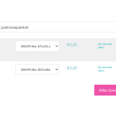
€5,25
Op voorraad
(40+)
€5,25
Op voorraad
(40+)
Alles to