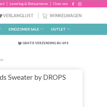
act
Levering & Retourneren
Over ons
WINKELWAGEN
VERLANGLIJST
EINDZOMER SALE
OUTLET
GRATIS
VERZENDING BIJ 69 €
ign
nds Sweater by DROPS