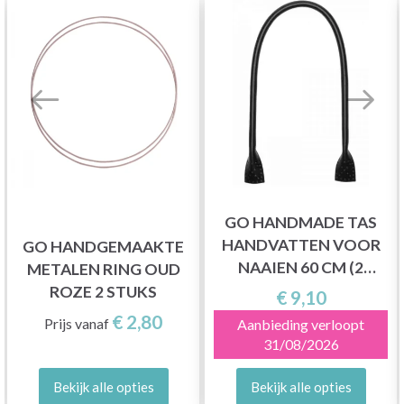
GO HANDMADE TAS
HANDVATTEN VOOR
GO HANDGEMAAKTE
NAAIEN 60 CM (2
METALEN RING OUD
STUKS)
ROZE 2 STUKS
€ 9,10
€ 2,80
Prijs vanaf
Aanbieding verloopt
31/08/2026
Bekijk alle opties
Bekijk alle opties