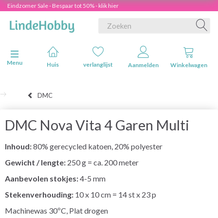
Eindzomer Sale - Bespaar tot 50% - klik hier
Navigatie in-/uitschakelen
Menu
Huis
verlanglijst
Aanmelden
Winkelwagen
DMC
DMC Nova Vita 4 Garen Multi
Inhoud:
80% gerecycled katoen, 20% polyester
Gewicht / lengte:
250 g = ca. 200 meter
Aanbevolen stokjes:
4-5 mm
Stekenverhouding:
10 x 10 cm = 14 st x 23 p
Machinewas 30ºC, Plat drogen