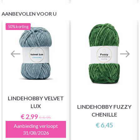
AANBEVOLEN VOOR U
50%
korting
LINDEHOBBY VELVET
LUX
LINDEHOBBY FUZZY
CHENILLE
€ 2,99
€ 5,95
€ 6,45
Aanbieding verloopt
31/08/2026