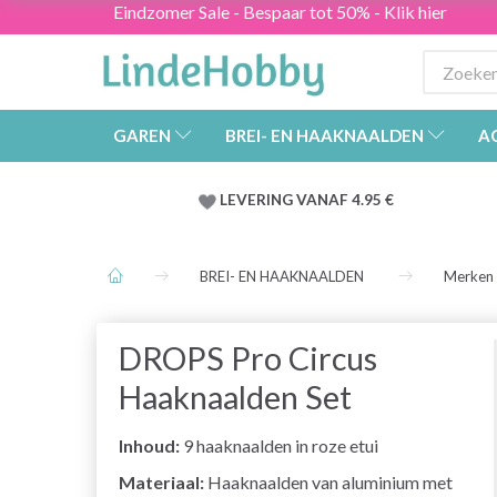
Eindzomer Sale - Bespaar tot 50% - Klik hier
GAREN
BREI- EN HAAKNAALDEN
A
LEVERING VANAF 4.95 €
BREI- EN HAAKNAALDEN
Merken
DROPS Pro Circus
Haaknaalden Set
Inhoud:
9 haaknaalden in roze etui
Materiaal:
Haaknaalden van aluminium met