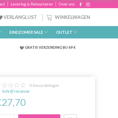
act
Levering & Retourneren
Over ons
WINKELWAGEN
VERLANGLIJST
EINDZOMER SALE
OUTLET
GRATIS
VERZENDING BIJ 69 €
0
beoordelingen
Schrijf recensie
€27,70