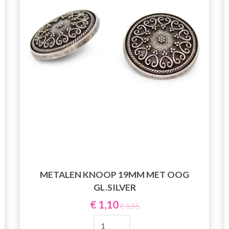
METALEN KNOOP 19MM MET OOG
GL.SILVER
€ 1,10
€ 1,55