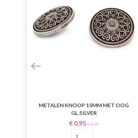
MUIS
METALEN KNOOP 15MM MET OOG
GL.SILVER
€ 0,95
€ 1,35