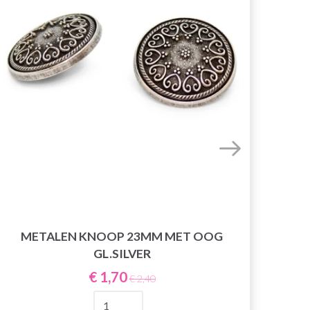
DIG
METALEN KNOOP 23MM MET OOG
GL.SILVER
€ 1,70
€ 2,40