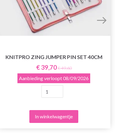
KNITPRO ZING JUMPER PIN SET 40CM
ER
€ 39,70
€ 49,60
Aanbieding verloopt
08/09/2026
In winkelwagentje