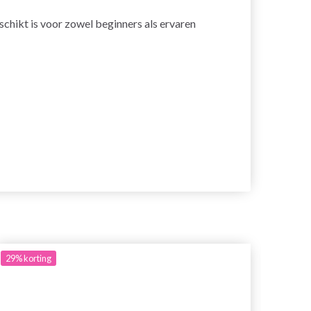
chikt is voor zowel beginners als ervaren
29%
korting
40%
ko