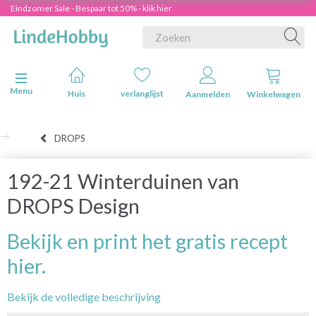
Eindzomer Sale - Bespaar tot 50% - klik hier
Navigatie in-/uitschakelen
Menu
Huis
verlanglijst
Aanmelden
Winkelwagen
DROPS
192-21 Winterduinen van
DROPS Design
Bekijk en print het gratis recept
hier.
Bekijk de volledige beschrijving