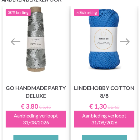
30%
korting
50%
korting
GO HANDMADE PARTY
LINDEHOBBY COTTON
DELUXE
8/8
€ 3,80
€ 1,30
€ 5,45
€ 2,60
Aanbieding verloopt
Aanbieding verloopt
31/08/2026
31/08/2026