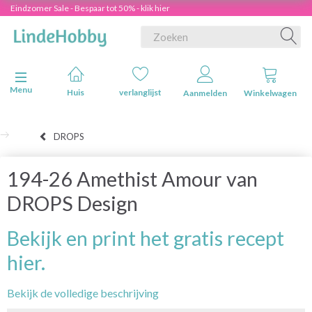
Eindzomer Sale - Bespaar tot 50% - klik hier
Navigatie in-/uitschakelen
Menu
Huis
verlanglijst
Aanmelden
Winkelwagen
DROPS
194-26 Amethist Amour van
DROPS Design
Bekijk en print het gratis recept
hier.
Bekijk de volledige beschrijving