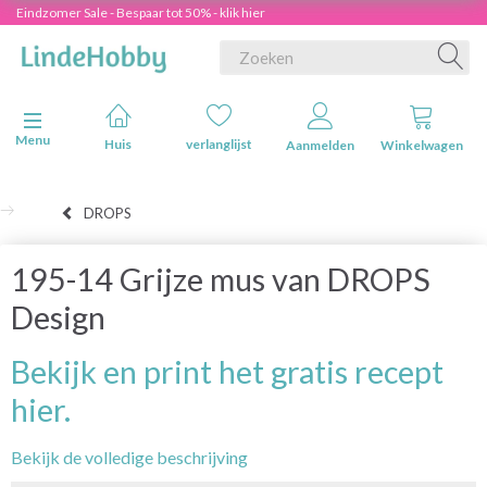
Eindzomer Sale - Bespaar tot 50% - klik hier
Navigatie in-/uitschakelen
Menu
Huis
verlanglijst
Aanmelden
Winkelwagen
DROPS
195-14 Grijze mus van DROPS
Design
Bekijk en print het gratis recept
hier.
Bekijk de volledige beschrijving