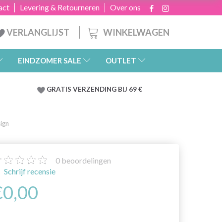
act
Levering & Retourneren
Over ons
WINKELWAGEN
VERLANGLIJST
EINDZOMER SALE
OUTLET
GRATIS
VERZENDING BIJ 69 €
ign
0
beoordelingen
Schrijf recensie
€0,00