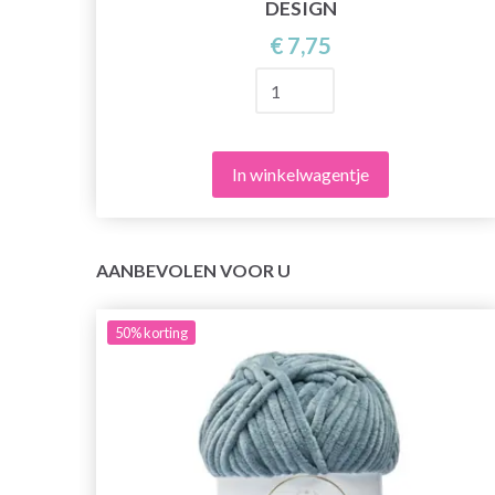
DESIGN
€ 7,75
In winkelwagentje
AANBEVOLEN VOOR U
50%
korting