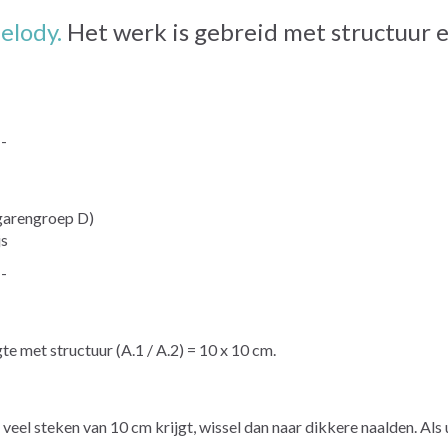
lody.
Het werk is gebreid met structuur e
--
garengroep D)
js
--
te met structuur (A.1 / A.2) = 10 x 10 cm.
u te veel steken van 10 cm krijgt, wissel dan naar dikkere naalden. Al