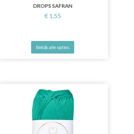
DROPS SAFRAN
€ 1,55
Bekijk alle opties
20%
ko