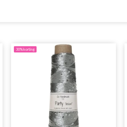
30%
korting