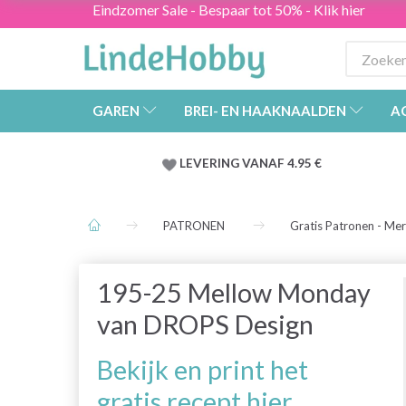
Eindzomer Sale - Bespaar tot 50% - Klik hier
GAREN
BREI- EN HAAKNAALDEN
A
LEVERING VANAF 4.95 €
PATRONEN
Gratis Patronen - Me
195-25 Mellow Monday
van DROPS Design
Bekijk en print het
gratis recept hier.