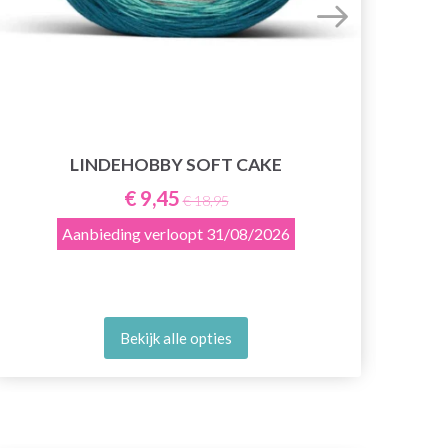
HO
LINDEHOBBY SOFT CAKE
€ 9,45
€ 18,95
Aanbieding verloopt
31/08/2026
Bekijk alle opties