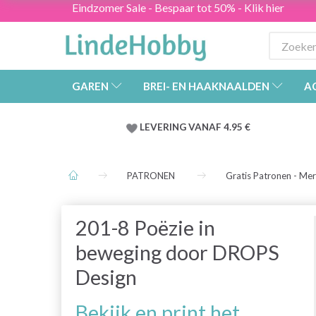
Eindzomer Sale - Bespaar tot 50% - Klik hier
GAREN
BREI- EN HAAKNAALDEN
A
LEVERING VANAF 4.95 €
PATRONEN
Gratis Patronen - Me
201-8 Poëzie in
beweging door DROPS
Design
Bekijk en print het