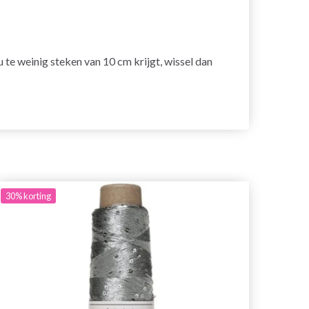
s u te weinig steken van 10 cm krijgt, wissel dan
30%
korting
30%
ko