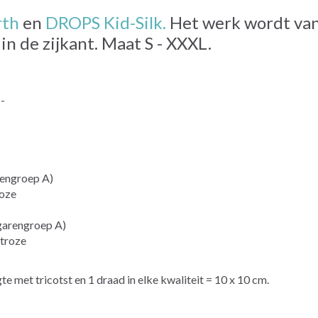
rth
en
DROPS Kid-Silk.
Het werk wordt van
in de zijkant. Maat S - XXXL.
--
engroep A)
roze
garengroep A)
troze
e met tricotst en 1 draad in elke kwaliteit = 10 x 10 cm.