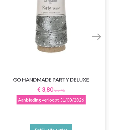
GO
GO HANDMADE PARTY DELUXE
€ 3,80
€ 5,45
Aanbieding verloopt
31/08/2026