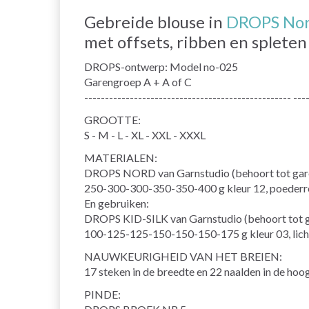
Gebreide blouse in
DROPS No
met offsets, ribben en spleten 
DROPS-ontwerp: Model no-025
Garengroep A + A of C
-------------------------------------------------- ---
GROOTTE:
S - M - L - XL - XXL - XXXL
MATERIALEN:
DROPS NORD van Garnstudio (behoort tot gar
250-300-300-350-350-400 g kleur 12, poeder
En gebruiken:
DROPS KID-SILK van Garnstudio (behoort tot 
100-125-125-150-150-150-175 g kleur 03, lich
NAUWKEURIGHEID VAN HET BREIEN:
17 steken in de breedte en 22 naalden in de hoogt
PINDE: