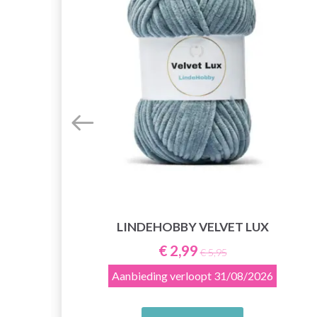
LINDEHOBBY VELVET LUX
E
€ 2,99
€ 5,95
Aanbieding verloopt
31/08/2026