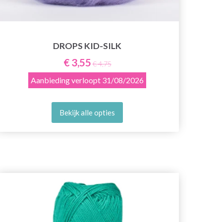
DROPS KID-SILK
€ 3,55
€ 4,75
Aanbieding verloopt
31/08/2026
Bekijk alle opties