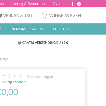
act
Levering & Retourneren
Over ons
WINKELWAGEN
VERLANGLIJST
EINDZOMER SALE
OUTLET
GRATIS
VERZENDING BIJ 69 €
Design
0
beoordelingen
Schrijf recensie
€0,00