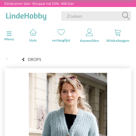
Eindzomer Sale - Bespaar tot 50% - klik hier
Navigatie in-/uitschakelen
Menu
Huis
verlanglijst
Aanmelden
Winkelwagen
DROPS