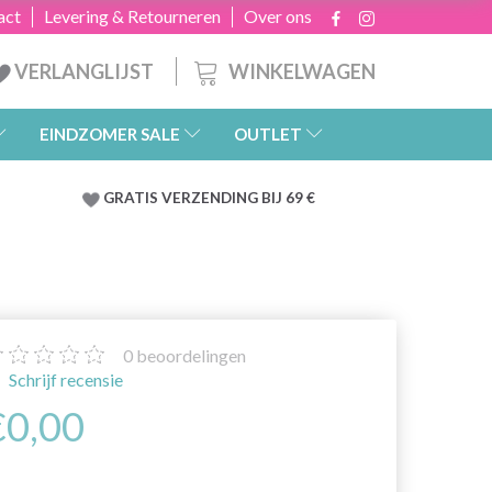
act
Levering & Retourneren
Over ons
WINKELWAGEN
VERLANGLIJST
EINDZOMER SALE
OUTLET
GRATIS
VERZENDING BIJ 69 €
0
beoordelingen
Schrijf recensie
€0,00