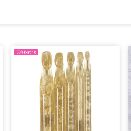
50%
korting