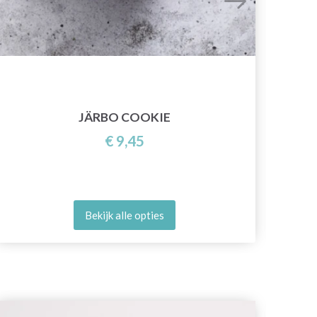
JÄRBO COOKIE
€ 9,45
Bekijk alle opties
25%
ko