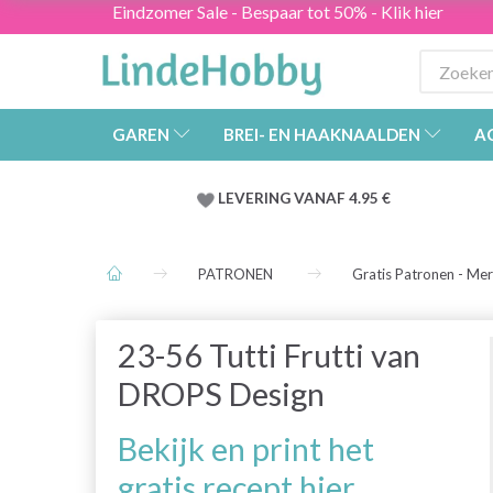
Eindzomer Sale - Bespaar tot 50% - Klik hier
GAREN
BREI- EN HAAKNAALDEN
A
LEVERING VANAF 4.95 €
PATRONEN
Gratis Patronen - Me
23-56 Tutti Frutti van
DROPS Design
Bekijk en print het
gratis recept hier.