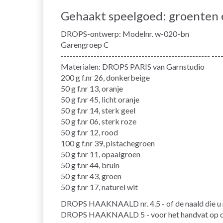
Gehaakt speelgoed: groenten 
DROPS-ontwerp: Modelnr. w-020-bn
Garengroep C
-------------------------------------------------- ---
Materialen: DROPS PARIS van Garnstudio
200 g f.nr 26, donkerbeige
50 g f.nr 13, oranje
50 g f.nr 45, licht oranje
50 g f.nr 14, sterk geel
50 g f.nr 06, sterk roze
50 g f.nr 12, rood
100 g f.nr 39, pistachegroen
50 g f.nr 11, opaalgroen
50 g f.nr 44, bruin
50 g f.nr 43, groen
50 g f.nr 17, naturel wit
DROPS HAAKNAALD nr. 4.5 - of de naald die u n
DROPS HAAKNAALD 5 - voor het handvat op d