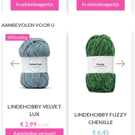
In winkelwagentje
In winkelwagentje
AANBEVOLEN VOOR U
50%
korting
LINDEHOBBY VELVET
LUX
LINDEHOBBY FUZZY
CHENILLE
€ 2,99
€ 5,95
€ 6,45
Aanbieding verloopt