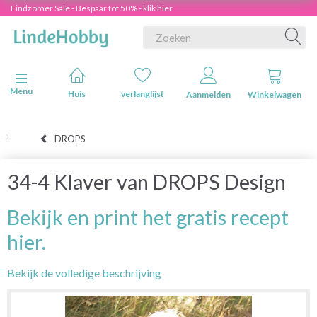
Eindzomer Sale - Bespaar tot 50% - klik hier
Navigatie in-/uitschakelen
Menu
Huis
verlanglijst
Aanmelden
Winkelwagen
DROPS
34-4 Klaver van DROPS Design
Bekijk en print het gratis recept
hier.
Bekijk de volledige beschrijving