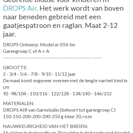
DROPS Air.
Het werk wordt van boven
naar beneden gebreid met een
gaatjespatroon en raglan. Maat 2-12
jaar.
DROPS Ontwerp: Model ai-014-bn
Garengroep C of A + A
-------------------------------------------------- -----
GROOTTE:
2 - 3/4 - 5/6 - 7/8 - 9/10 - 11/12 jaar
De maat komt ongeveer overeen met de lengte van het kind in
cm
92 -98/104 - 110/116 - 122/128 - 134/140 - 146/152
MATERIALEN:
DROPS AIR van Garnstudio (behoort tot garengroep C)
150-150-200-200-200-250 g kleur 20, roze
NAUWKEURIGHEID VAN HET BREIEN:
16 steken in de breedte en 20 naalden in de hoogte met tricotst