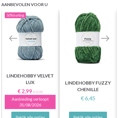
AANBEVOLEN VOOR U
50%
korting
LINDEHOBBY VELVET
LUX
LINDEHOBBY FUZZY
CHENILLE
€ 2,99
€ 5,95
€ 6,45
Aanbieding verloopt
31/08/2026
Bekijk alle opties
Bekijk alle opties