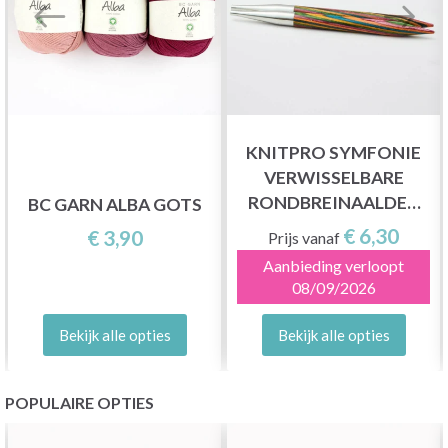
KNITPRO SYMFONIE
VERWISSELBARE
RONDBREINAALDEN
BC GARN ALBA GOTS
KORT (3.00-12.00 MM)
€ 6,30
€ 3,90
Prijs vanaf
Aanbieding verloopt
08/09/2026
Bekijk alle opties
Bekijk alle opties
POPULAIRE OPTIES