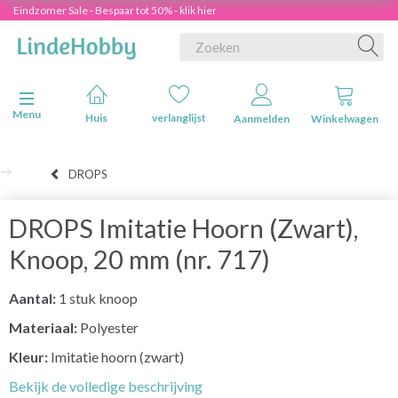
Eindzomer Sale - Bespaar tot 50% - klik hier
Navigatie in-/uitschakelen
Menu
Huis
verlanglijst
Aanmelden
Winkelwagen
DROPS
DROPS Imitatie Hoorn (Zwart),
Knoop, 20 mm (nr. 717)
Aantal:
1 stuk knoop
Materiaal:
Polyester
Kleur:
Imitatie hoorn (zwart)
Bekijk de volledige beschrijving