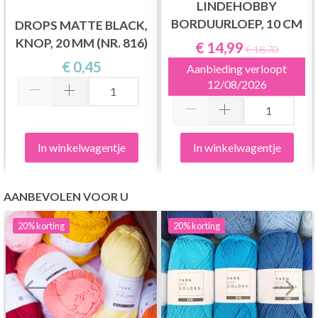
LINDEHOBBY
BORDUURLOEP, 10 CM
DROPS MATTE BLACK,
KNOP, 20 MM (NR. 816)
€ 14,99
€ 18,70
€ 0,45
Aanbieding verloopt
12/08/2026
In winkelwagentje
In winkelwagentje
AANBEVOLEN VOOR U
20%
korting
20%
korting