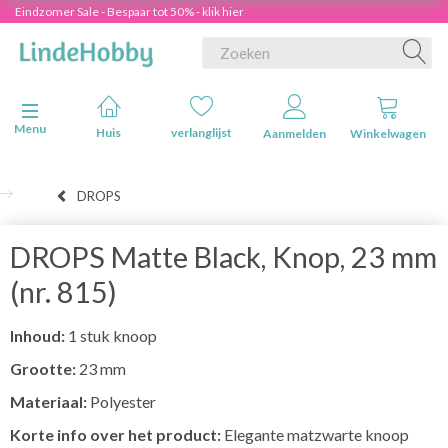
Eindzomer Sale - Bespaar tot 50% - klik hier
Navigatie in-/uitschakelen
Menu
Huis
verlanglijst
Aanmelden
Winkelwagen
DROPS
DROPS Matte Black, Knop, 23 mm
(nr. 815)
Inhoud:
1 stuk knoop
Grootte:
23 mm
Materiaal:
Polyester
Korte info over het product:
Elegante matzwarte knoop