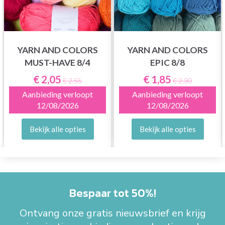
YARN AND COLORS
YARN AND COLORS
MUST-HAVE 8/4
EPIC 8/8
€ 2,05
€ 1,85
€ 2,55
€ 2,30
Aanbieding verloopt
Aanbieding verloopt
12/08/2026
12/08/2026
Bekijk alle opties
Bekijk alle opties
Bespaar tot 50%!
Ontvang onze gratis nieuwsbrief en krijg