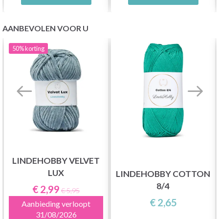
AANBEVOLEN VOOR U
50%
korting
LINDEHOBBY VELVET
LUX
LINDEHOBBY COTTON
8/4
€ 2,99
€ 5,95
€ 2,65
Aanbieding verloopt
31/08/2026