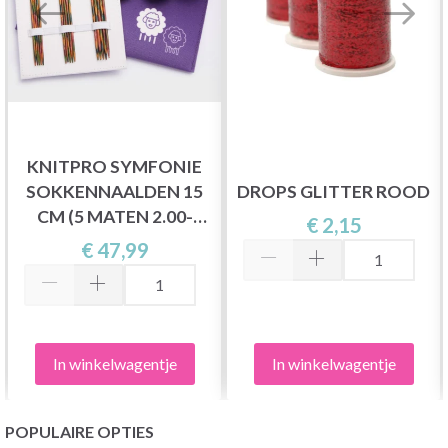
KNITPRO SYMFONIE
SOKKENNAALDEN 15
DROPS GLITTER ROOD
CM (5 MATEN 2.00-
€ 2,15
4.00MM)
€ 47,99
In winkelwagentje
In winkelwagentje
POPULAIRE OPTIES