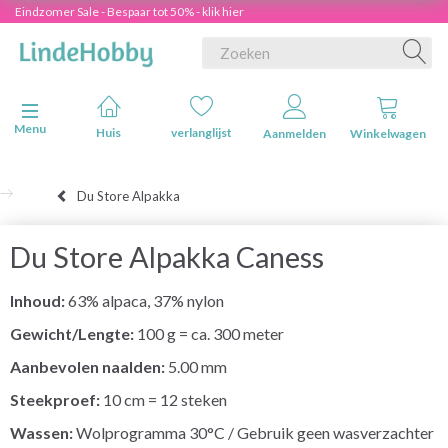
Eindzomer Sale - Bespaar tot 50% - klik hier
Navigatie in-/uitschakelen
Menu
Huis
verlanglijst
Aanmelden
Winkelwagen
Du Store Alpakka
Du Store Alpakka Caness
Inhoud:
63% alpaca, 37% nylon
Gewicht/Lengte:
100 g = ca. 300 meter
Aanbevolen naalden:
5.00 mm
Steekproef:
10 cm = 12 steken
Wassen:
Wolprogramma 30°C / Gebruik geen wasverzachter