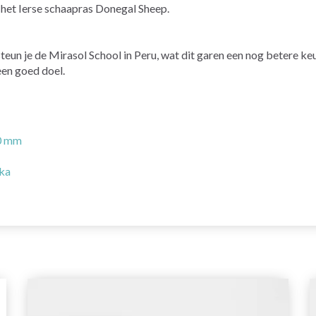
 het Ierse schaapras Donegal Sheep.
eun je de Mirasol School in Peru, wat dit garen een nog betere keu
een goed doel.
00 mm
kka