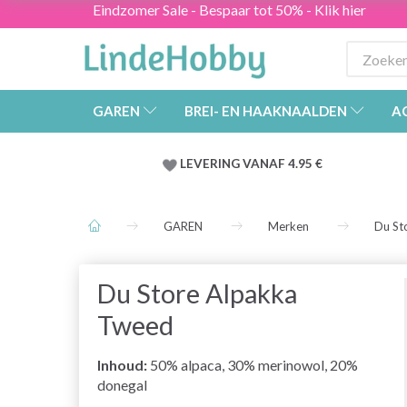
Eindzomer Sale - Bespaar tot 50% - Klik hier
GAREN
BREI- EN HAAKNAALDEN
A
LEVERING VANAF 4.95 €
GAREN
Merken
Du St
Du Store Alpakka
Tweed
Inhoud:
50% alpaca, 30% merinowol, 20%
donegal