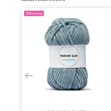
50%
korting