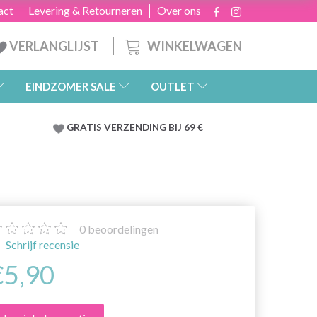
act
Levering & Retourneren
Over ons
WINKELWAGEN
VERLANGLIJST
EINDZOMER SALE
OUTLET
GRATIS
VERZENDING BIJ 69 €
0
beoordelingen
Schrijf recensie
€5,90