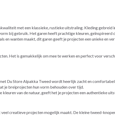
waliteit met een klassieke, rustieke uitstraling. Kleding gebreid
m bij gebruik. Het garen heeft prachtige kleuren, geïnspireerd doo
aals en wanten maakt, dit garen geeft je projecten een unieke en verf
cten. Het is gemakkelijk om mee te werken en perfect voor verschil
met Du Store Alpakka Tweed wordt heerlijk zacht en comfortabel
t je breiprojecten hun vorm behouden over tijd.
 kleuren van de natuur, geeft het je projecten een authentieke uitst
 veel creatieve projecten mogelijk maakt. De kleine tweed-knope