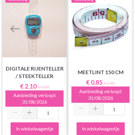
DIGITALE RIJENTELLER
MEETLINT 150 CM
/ STEEKTELLER
€ 0,85
€ 1,45
€ 2,10
€ 3,50
Aanbieding verloopt
Aanbieding verloopt
31/08/2026
31/08/2026
In winkelwagentje
In winkelwagentje