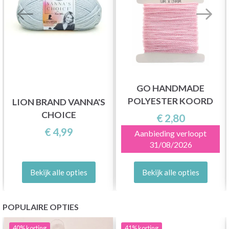
GO HANDMADE
POLYESTER KOORD
LION BRAND VANNA'S
CHOICE
€ 2,80
€ 4,99
Aanbieding verloopt
31/08/2026
Bekijk alle opties
Bekijk alle opties
POPULAIRE OPTIES
40%
korting
41%
korting