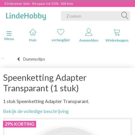
Eindzomer Sale - Bespaar tot 50% - klik hier
Navigatie in-/uitschakelen
Menu
Huis
verlanglijst
Aanmelden
Winkelwagen
Dummyclips
Speenketting Adapter
Transparant (1 stuk)
1 stuk Speenketting Adapter Transparant.
Bekijk de volledige beschrijving
29% KORTING