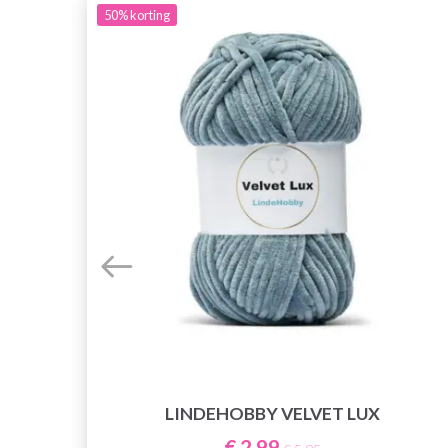
50%
korting
LINDEHOBBY VELVET LUX
E
€ 2,99