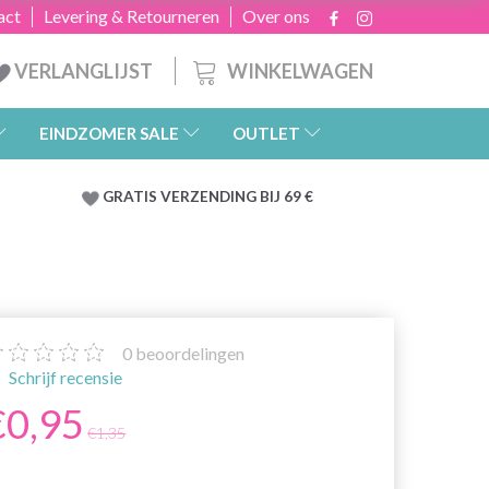
act
Levering & Retourneren
Over ons
WINKELWAGEN
VERLANGLIJST
EINDZOMER SALE
OUTLET
GRATIS
VERZENDING BIJ 69 €
0
beoordelingen
Schrijf recensie
€0,95
€1,35