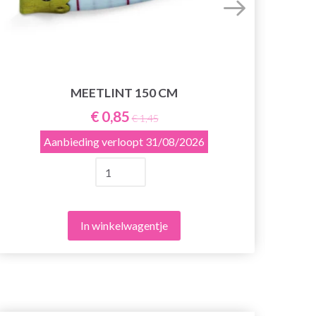
MEETLINT 150 CM
€ 0,85
€ 1,45
Aanbieding verloopt
31/08/2026
In winkelwagentje