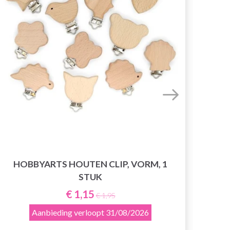
HOBBYARTS HOUTEN CLIP, VORM, 1
GO 
STUK
€ 1,15
€ 1,95
Aanbieding verloopt
31/08/2026