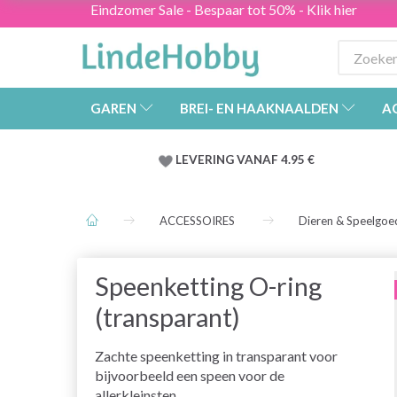
Eindzomer Sale - Bespaar tot 50% - Klik hier
GAREN
BREI- EN HAAKNAALDEN
A
LEVERING VANAF 4.95 €
ACCESSOIRES
Dieren & Speelgoe
Speenketting O-ring
(transparant)
Zachte speenketting in transparant voor
bijvoorbeeld een speen voor de
allerkleinsten.