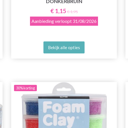
DONKERBRUIN
€ 1,15
€ 1,95
Aanbieding verloopt
31/08/2026
Bekijk alle opties
30%
korting