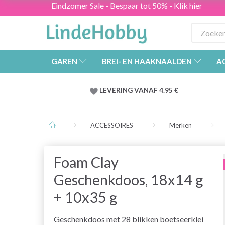
Eindzomer Sale - Bespaar tot 50% - Klik hier
GAREN
BREI- EN HAAKNAALDEN
A
LEVERING VANAF 4.95 €
ACCESSOIRES
Merken
Foam Clay
Geschenkdoos, 18x14 g
+ 10x35 g
Geschenkdoos met 28 blikken boetseerklei