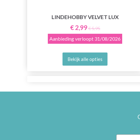
LINDEHOBBY VELVET LUX
E
€ 2,99
€ 5,95
Aanbieding verloopt
31/08/2026
Bekijk alle opties