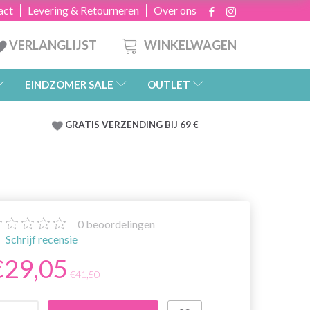
act
Levering & Retourneren
Over ons
WINKELWAGEN
VERLANGLIJST
EINDZOMER SALE
OUTLET
GRATIS
VERZENDING BIJ 69 €
0
beoordelingen
Schrijf recensie
€29,05
€41,50