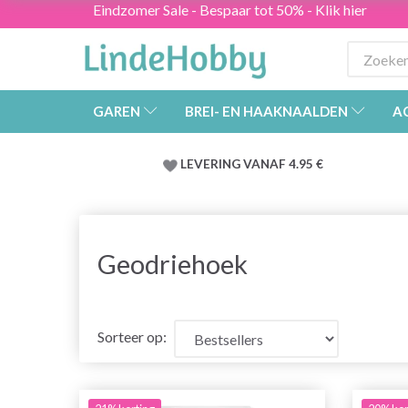
Eindzomer Sale - Bespaar tot 50% - Klik hier
GAREN
BREI- EN HAAKNAALDEN
A
LEVERING VANAF 4.95 €
Geodriehoek
Sorteer op: