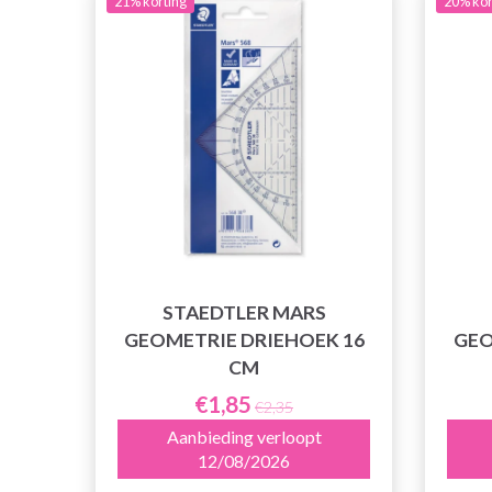
21% korting
20% kor
STAEDTLER MARS
GEOMETRIE DRIEHOEK 16
GEO
CM
€1,85
€2,35
Aanbieding verloopt
12/08/2026