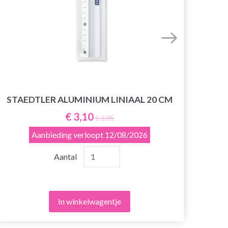
STAEDTLER ALUMINIUM LINIAAL 20 CM
STA
€ 3,10
€ 3,85
Aanbieding verloopt
12/08/2026
Aantal
In winkelwagentje