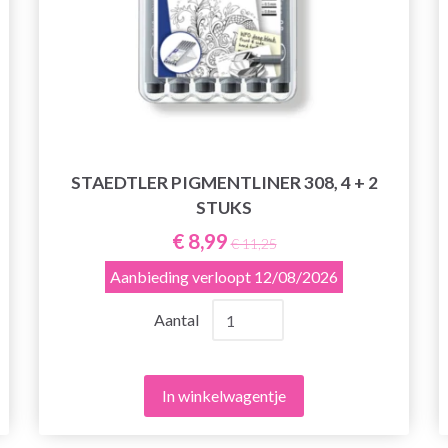
STAEDTLER PIGMENTLINER 308, 4 + 2
STUKS
€ 8,99
€ 11,25
Aanbieding verloopt
12/08/2026
Aantal
In winkelwagentje