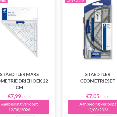
ting
19% korting
STAEDTLER MARS
STAEDTLER
METRIE DRIEHOEK 22
GEOMETRIESET
CM
€7,99
€7,05
€9,99
€8,80
Aanbieding verloopt
Aanbieding verloopt
12/08/2026
12/08/2026