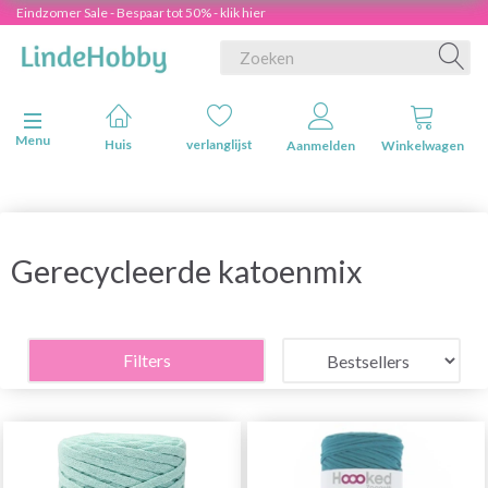
Eindzomer Sale - Bespaar tot 50% - klik hier
Navigatie in-/uitschakelen
Menu
Huis
verlanglijst
Aanmelden
Winkelwagen
Gerecycleerde katoenmix
Filters