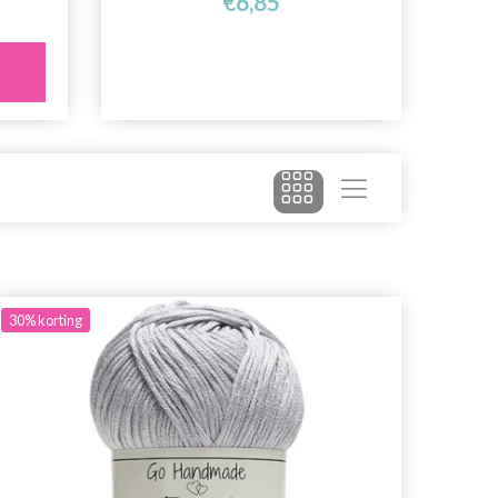
€6,85
30%
korting