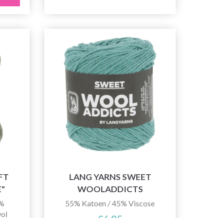
FT
LANG YARNS SWEET
"
WOOLADDICTS
3%
55% Katoen / 45% Viscose
ol