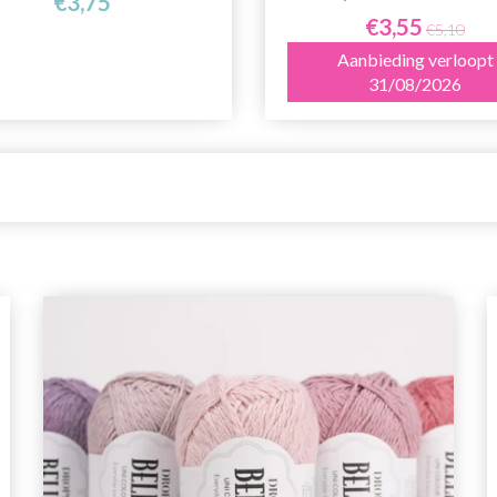
€3,75
€3,55
€5,10
Aanbieding verloopt
31/08/2026