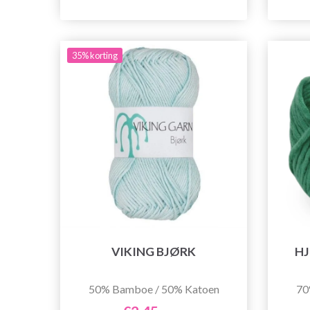
35% korting
VIKING BJØRK
H
50% Bamboe / 50% Katoen
70