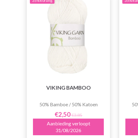
35% korting
35% kor
VIKING BAMBOO
50% Bamboe / 50% Katoen
50
€2,50
€3,85
Aanbieding verloopt
31/08/2026