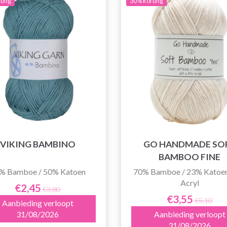
ting
30% korting
VIKING BAMBINO
GO HANDMADE SO
BAMBOO FINE
% Bamboe / 50% Katoen
70% Bamboe / 23% Katoen
Acryl
€2,45
€3,80
€3,55
€5,10
Aanbieding verloopt
31/08/2026
Aanbieding verloopt
31/08/2026