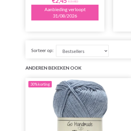
€2,45
€3,80
Aanbieding verloopt
31/08/2026
Sorteer op:
ANDEREN BEKEKEN OOK
30%
korting