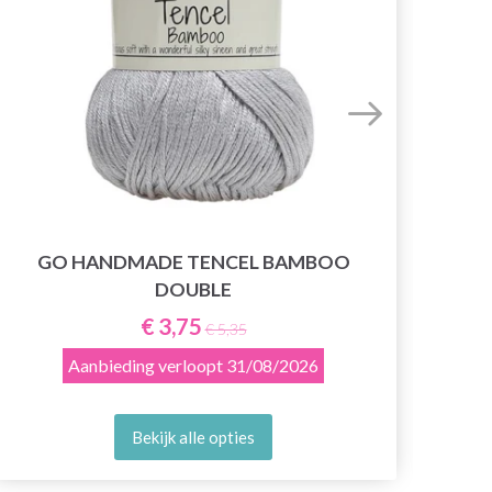
GO HANDMADE TENCEL BAMBOO
DOUBLE
€ 3,75
€ 5,35
Aanbieding verloopt
31/08/2026
Bekijk alle opties