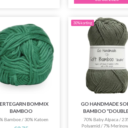
30% korting
JERTEGARN BOMMIX
GO HANDMADE SO
BAMBOO
BAMBOO "DOUBLE
% Bamboe / 30% Katoen
70% Baby Alpaca / 2
Polyamid / 7% Merinow