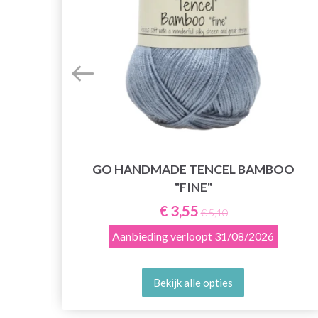
GO HANDMADE TENCEL BAMBOO
"FINE"
€ 3,55
€ 5,10
Aanbieding verloopt
31/08/2026
Bekijk alle opties