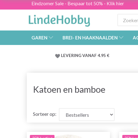
Eindzomer Sale - Bespaar tot 50% - Klik hier
GAREN
BREI- EN HAAKNAALDEN
A
LEVERING VANAF 4.95 €
Katoen en bamboe
Sorteer op: