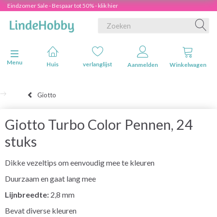
Eindzomer Sale - Bespaar tot 50% - klik hier
Navigatie in-/uitschakelen
Menu
Huis
verlanglijst
Aanmelden
Winkelwagen
Giotto
Giotto Turbo Color Pennen, 24
stuks
Dikke vezeltips om eenvoudig mee te kleuren
Duurzaam en gaat lang mee
Lijnbreedte:
2,8 mm
Bevat diverse kleuren