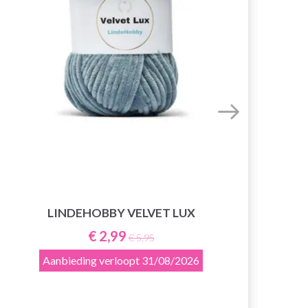
HO
LINDEHOBBY VELVET LUX
€ 2,99
€ 5,95
Aanbieding verloopt
31/08/2026