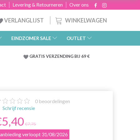
act
Levering & Retourneren
Over ons
WINKELWAGEN
VERLANGLIJST
EINDZOMER SALE
OUTLET
GRATIS
VERZENDING BIJ 69 €
0
beoordelingen
Schrijf recensie
€5,40
€7,75
anbieding verloopt 31/08/2026