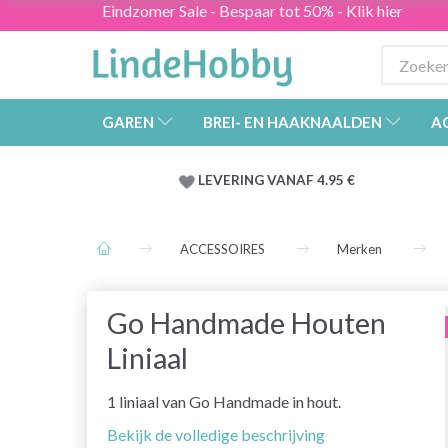
Eindzomer Sale - Bespaar tot 50% - Klik hier
GAREN
BREI- EN HAAKNAALDEN
A
LEVERING VANAF 4.95 €
ACCESSOIRES
Merken
Go Handmade Houten
Liniaal
1 liniaal van Go Handmade in hout.
Bekijk de volledige beschrijving