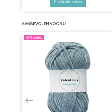
Bekijk alle opties
AANBEVOLEN VOOR U
50%
korting