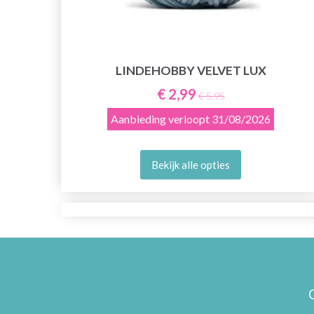
LINDEHOBBY VELVET LUX
E
€ 2,99
€ 5,95
Aanbieding verloopt
31/08/2026
Bekijk alle opties