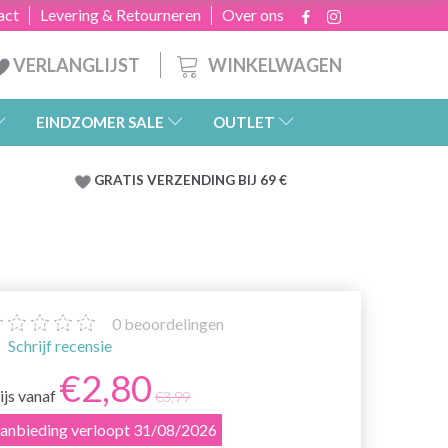
act
Levering & Retourneren
Over ons
WINKELWAGEN
VERLANGLIJST
EINDZOMER SALE
OUTLET
GRATIS
VERZENDING BIJ 69 €
0
beoordelingen
Schrijf recensie
€2,80
ijs vanaf
€3,99
anbieding verloopt 31/08/2026