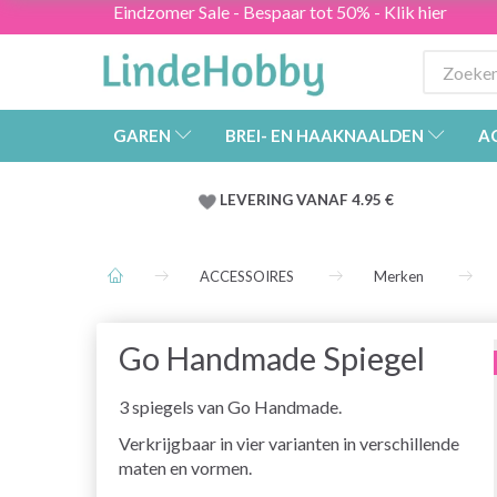
Eindzomer Sale - Bespaar tot 50% - Klik hier
GAREN
BREI- EN HAAKNAALDEN
A
LEVERING VANAF 4.95 €
ACCESSOIRES
Merken
Go Handmade Spiegel
3 spiegels van Go Handmade.
Verkrijgbaar in vier varianten in verschillende
maten en vormen.