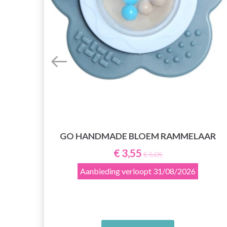
NG
GO HANDMADE BLOEM RAMMELAAR
€ 3,55
€ 5,05
Aanbieding verloopt
31/08/2026