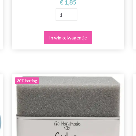
€ 1,85
In winkelwagentje
30%
korting