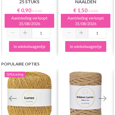
25 STUKS
NAALDEN
€ 0,90
€ 1,50
€ 1,50
€ 2,50
Aanbieding verloopt
Aanbieding verloopt
31/08/2026
31/08/2026
In winkelwagentje
In winkelwagentje
POPULAIRE OPTIES
50%
korting