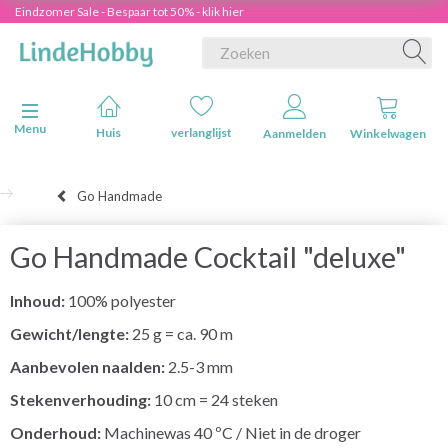
Eindzomer Sale - Bespaar tot 50% - klik hier
Navigatie in-/uitschakelen
Menu
Huis
verlanglijst
Aanmelden
Winkelwagen
Go Handmade
Go Handmade Cocktail "deluxe"
Inhoud:
100% polyester
Gewicht/lengte:
25 g = ca. 90 m
Aanbevolen naalden:
2.5-3 mm
Stekenverhouding:
10 cm = 24 steken
Onderhoud:
Machinewas 40 ºC / Niet in de droger