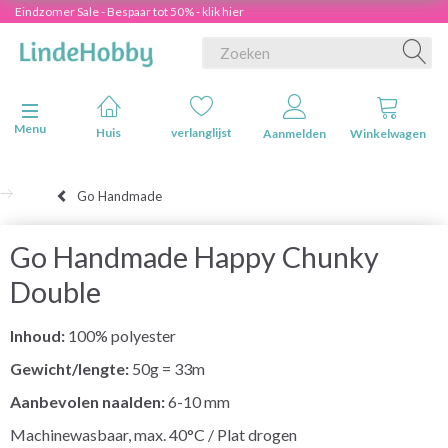
Eindzomer Sale - Bespaar tot 50% - klik hier
Navigatie in-/uitschakelen
Menu
Huis
verlanglijst
Aanmelden
Winkelwagen
Go Handmade
Go Handmade Happy Chunky
Double
Inhoud:
100% polyester
Gewicht/lengte:
50g = 33m
Aanbevolen naalden:
6-10 mm
Machinewasbaar, max. 40°C / Plat drogen