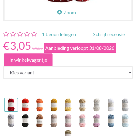
Zoom
1
beoordelingen
Schrijf recensie
€3,05
Aanbieding verloopt 31/08/2026
€4,35
In winkelwagentje