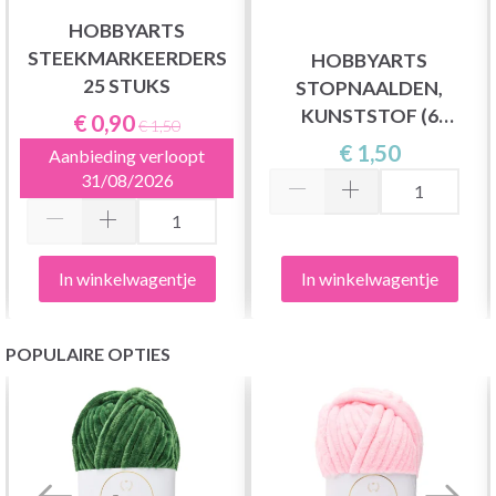
HOBBYARTS
STEEKMARKEERDERS
HOBBYARTS
25 STUKS
STOPNAALDEN,
KUNSTSTOF (6
€ 0,90
€ 1,50
NAALDEN)
€ 1,50
Aanbieding verloopt
31/08/2026
In winkelwagentje
In winkelwagentje
POPULAIRE OPTIES