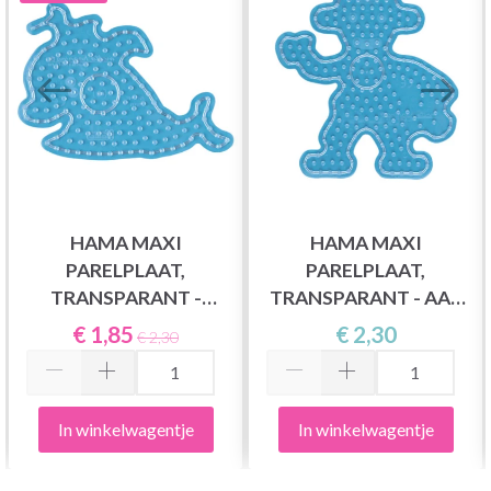
HAMA MAXI
HAMA MAXI
PARELPLAAT,
PARELPLAAT,
TRANSPARANT -
TRANSPARANT - AAP
WALVIS 8209
8211
€ 1,85
€ 2,30
€ 2,30
In winkelwagentje
In winkelwagentje