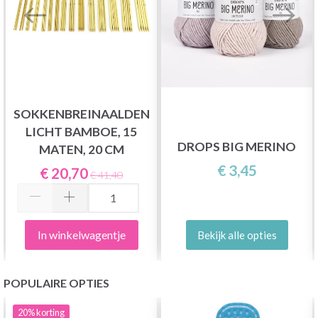
SOKKENBREINAALDEN
LICHT BAMBOE, 15
DROPS BIG MERINO
MATEN, 20 CM
€ 3,45
€ 20,70
€ 41,40
In winkelwagentje
Bekijk alle opties
POPULAIRE OPTIES
20%
korting