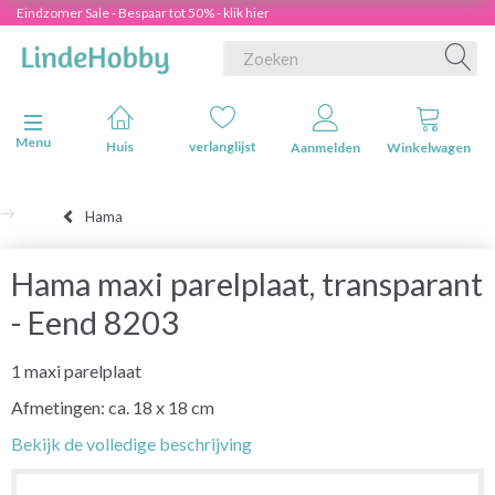
Eindzomer Sale - Bespaar tot 50% - klik hier
Navigatie in-/uitschakelen
Menu
Huis
verlanglijst
Aanmelden
Winkelwagen
Hama
Hama maxi parelplaat, transparant
- Eend 8203
1 maxi parelplaat
Afmetingen: ca. 18 x 18 cm
Bekijk de volledige beschrijving