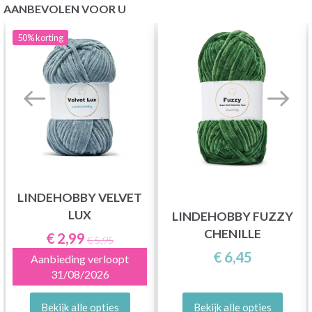
AANBEVOLEN VOOR U
50%
korting
LINDEHOBBY VELVET
LUX
LINDEHOBBY FUZZY
CHENILLE
€ 2,99
€ 5,95
€ 6,45
Aanbieding verloopt
31/08/2026
Bekijk alle opties
Bekijk alle opties