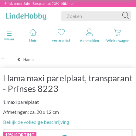
Eindzomer Sale - Bespaar tot 50% - klik hier
Navigatie in-/uitschakelen
Menu
Huis
verlanglijst
Aanmelden
Winkelwagen
Hama
Hama maxi parelplaat, transparant
- Prinses 8223
1 maxi parelplaat
Afmetingen: ca. 20 x 12 cm
Bekijk de volledige beschrijving
19% KORTING