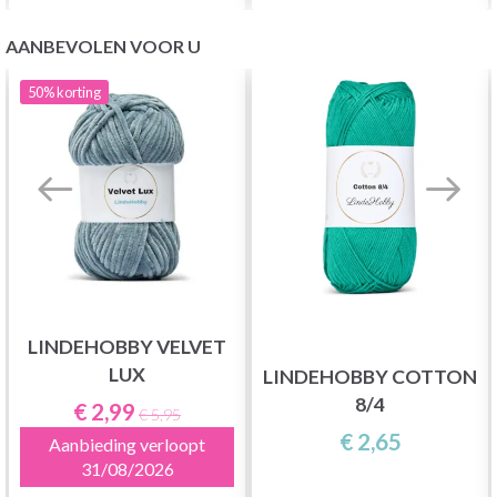
AANBEVOLEN VOOR U
50%
korting
LINDEHOBBY VELVET
LUX
LINDEHOBBY COTTON
8/4
€ 2,99
€ 5,95
€ 2,65
Aanbieding verloopt
31/08/2026