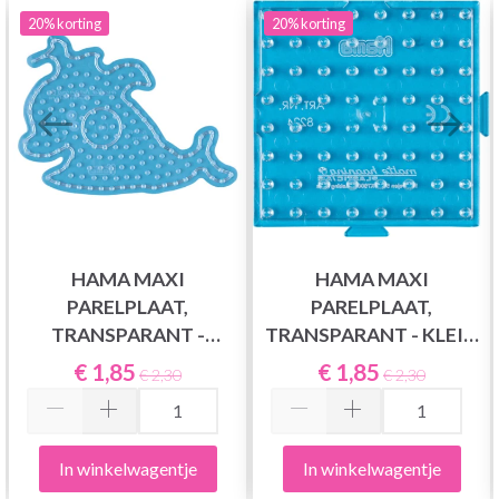
20%
korting
20%
korting
HAMA MAXI
HAMA MAXI
PARELPLAAT,
PARELPLAAT,
TRANSPARANT -
TRANSPARANT - KLEIN
WALVIS 8209
VIERKANT 8224
€ 1,85
€ 1,85
€ 2,30
€ 2,30
In winkelwagentje
In winkelwagentje