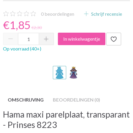
0
beoordelingen
Schrijf recensie
€1,85
€2,30
In winkelwagentje
Op voorraad (40+)
OMSCHRIJVING
BEOORDELINGEN (0)
Hama maxi parelplaat, transparant
- Prinses 8223