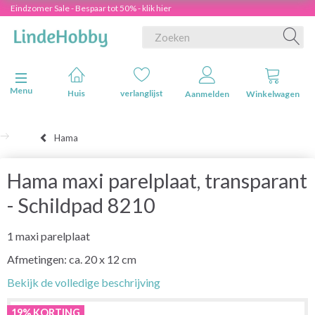
Eindzomer Sale - Bespaar tot 50% - klik hier
Navigatie in-/uitschakelen
Menu
Huis
verlanglijst
Aanmelden
Winkelwagen
Hama
Hama maxi parelplaat, transparant
- Schildpad 8210
1 maxi parelplaat
Afmetingen: ca. 20 x 12 cm
Bekijk de volledige beschrijving
19% KORTING