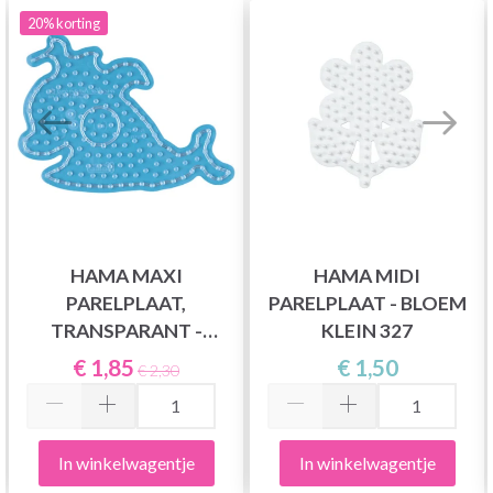
20%
korting
HAMA MAXI
HAMA MIDI
PARELPLAAT,
PARELPLAAT - BLOEM
TRANSPARANT -
KLEIN 327
WALVIS 8209
€ 1,85
€ 1,50
€ 2,30
In winkelwagentje
In winkelwagentje