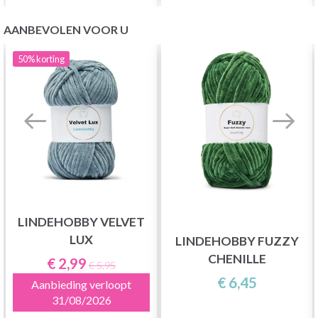
AANBEVOLEN VOOR U
50%
korting
LINDEHOBBY VELVET
LUX
LINDEHOBBY FUZZY
CHENILLE
€ 2,99
€ 5,95
€ 6,45
Aanbieding verloopt
31/08/2026