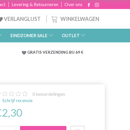
act
Levering & Retourneren
Over ons
WINKELWAGEN
VERLANGLIJST
EINDZOMER SALE
OUTLET
GRATIS
VERZENDING BIJ 69 €
0
beoordelingen
Schrijf recensie
€2,30