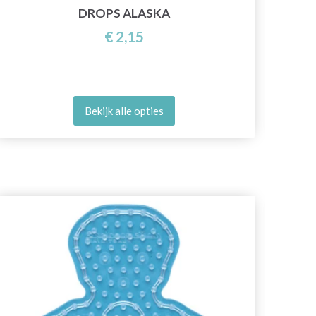
DROPS ALASKA
€ 2,15
Bekijk alle opties
20%
ko