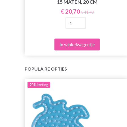
15 MATEN, 20 CM
€ 20,70
€ 41,40
In winkelwagentje
POPULAIRE OPTIES
20%
korting