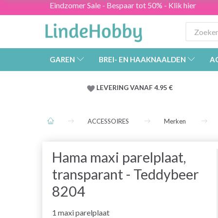
Eindzomer Sale - Bespaar tot 50% - Klik hier
GAREN
BREI- EN HAAKNAALDEN
A
LEVERING VANAF 4.95 €
ACCESSOIRES
Merken
Hama maxi parelplaat,
transparant - Teddybeer
8204
1 maxi parelplaat